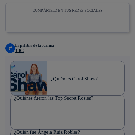
COMPÁRTELO EN TUS REDES SOCIALES
Copiar enlace
Copiar enlace
facebook
twitter
whatsapp
linkedin
La palabra de la semana
#
TIC
¿Quién es Carol Shaw?
¿Quiénes fueron las Top Secret Rosies?
¿Quién fue Ángela Ruiz Robles?