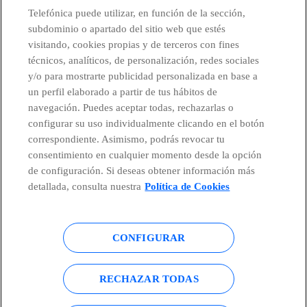
Telefónica puede utilizar, en función de la sección,
subdominio o apartado del sitio web que estés
visitando, cookies propias y de terceros con fines
técnicos, analíticos, de personalización, redes sociales
Telefónica en redes sociales
y/o para mostrarte publicidad personalizada en base a
un perfil elaborado a partir de tus hábitos de
Canal de Denuncias
navegación. Puedes aceptar todas, rechazarlas o
configurar su uso individualmente clicando en el botón
correspondiente. Asimismo, podrás revocar tu
Centro Global Transparencia
consentimiento en cualquier momento desde la opción
de configuración. Si deseas obtener información más
detallada, consulta nuestra
Política de Cookies
© Telefónica S.A.
Configurar cookies
CONFIGURAR
Política de cookies
Aviso legal
Accesibilidad
Política de privacidad
RECHAZAR TODAS
Mapa del sitio