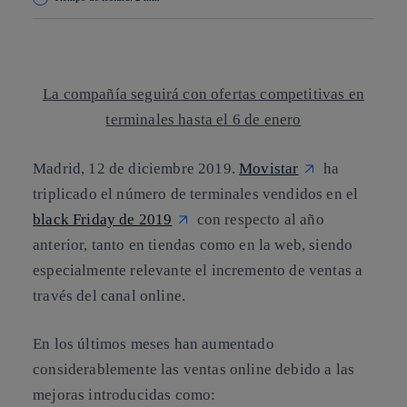
Copiar enlace
Copiar enlace
facebook
twitter
whatsapp
linkedin
La compañía seguirá con ofertas competitivas en
terminales hasta el 6 de enero
Madrid, 12 de diciembre 2019.
Movistar
ha
triplicado el número de terminales vendidos en el
black Friday de 2019
con respecto al año
anterior, tanto en tiendas como en la web, siendo
especialmente relevante el incremento de ventas a
través del canal online.
En los últimos meses han aumentado
considerablemente las ventas online debido a las
mejoras introducidas como: