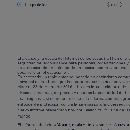
Tiempo de lectura: 5 min
Escuchar
Copiar enlace
Copiar enlace
facebook
twitter
whatsapp
linkedin
El alcance y la escala del Internet de las cosas (IoT) en un
seguridad de largo alcance para personas, organizaciones y
La aplicación de un enfoque de protección contra la amenazas
desarrollo en el espacio IoT.
Es necesario un triple enfoque, basado en estándares comu
universal de la ciberseguridad, para reducir los riesgos y la
Madrid, 28 de enero de 2016 –
La creciente incidencia del 
ofrece a personas, empresas y estados la posibilidad de t
tecnológicas, así como un acceso a la información más gra
enfoque de protección contra la amenazas a la cibersegurid
nuevo informe presentado hoy por
, una de l
Telefónica
mundo.
El informe, titulado «
Alcance, escala y riesgos sin precedentes: as