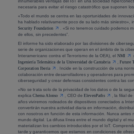
innumerables ventajas del IoT en una sociedad hiperconect
necesaria para evitar el riesgo catastrófico que suponen lo
«Todo el mundo se centra en las oportunidades de innovaci
ha hablado relativamente poco de su lado más siniestro», i
. «Si no tenemos cuidado podemos me
Security Foundation
de ellos, sin precedentes”.
El informe ha sido elaborado por las divisiones de ciberseg
serie de organizaciones que operan en el ámbito de la cib
Interamericano contra el Terrorismo de la OEA), el
NMI
,
Ingeniería Telemática de la Universidad de Cantabria
Future 
. Incide en la construcción de una norm
Corporation Iberia
colaboración entre desarrolladores y operadores para pro
ciberseguridad y crear defensas consistentes contra las c
«No se trata solo de la privacidad de los datos o de la segu
explica
, CEO de
, la filial
Chema Alonso
ElevenPaths
años viviremos rodeados de dispositivos conectados a Inte
convertirán nuestra actividad diaria en información, distribu
con nosotros en función de esta información. Nunca antes n
mundo digital. La difusa línea entre el mundo digital y el 
materializan los cambios introducidos por el IoT. Compre
tarde y garanticemos que estamos en condiciones de ofrec