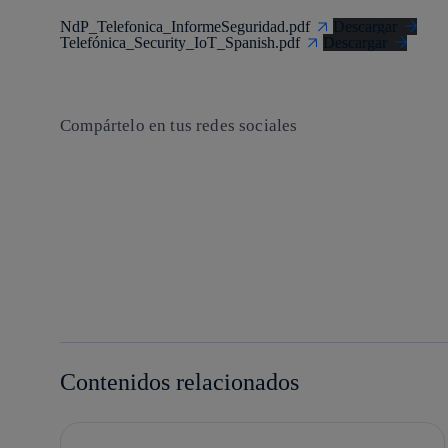
NdP_Telefonica_InformeSeguridad.pdf
Descargar
Telefónica_Security_IoT_Spanish.pdf
Descargar
Compártelo en tus redes sociales
Copiar enlace
Copiar enlace
facebook
twitter
whatsapp
linkedin
Contenidos relacionados