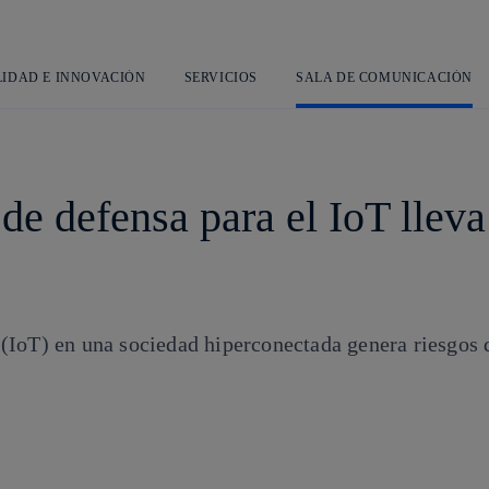
Saltar
L
al
contenido
principal
LIDAD E INNOVACIÓN
SERVICIOS
SALA DE COMUNICACIÓN
de defensa para el IoT lleva
as (IoT) en una sociedad hiperconectada genera riesgos