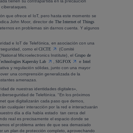
ada tienen su contrapartida en la precaución
s ciberataques.
ón que ofrece el IoT, pero hasta este momento se
ndica John Moor, director de
The Internet of Things
ternos en problemas sin darnos cuenta. Y algunos
uridad e IoT de Telefónica, en asociación con una
erseguridad, como el
(Comité
CICTE
(National Microelectronics Institute), el
Grupo de
,
e
Technologies Kapersky Lab
SIGFOX
Intel
ativa y regulación sólidas, junto con una mayor
mover una comprensión generalizada de la
onstantes amenazas.
ridad de nuestras identidades digitales»,
 de ciberseguridad de Telefónica. “En los próximos
rnet que digitalizarán cada paso que demos,
irán cualquier interacción por la red e interactuarán
uestro día a día había estado tan cerca del
mundo real es precisamente el espacio donde se
ndamos el problema antes de que sea demasiado
er un plan de protección completo, aprovechando