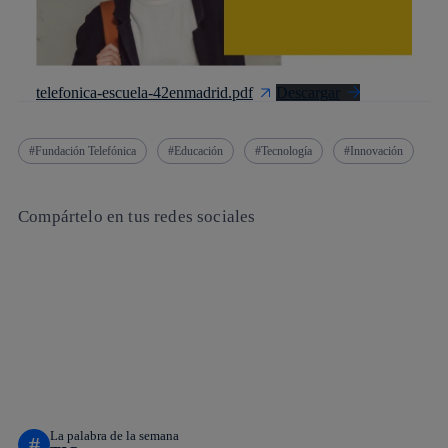
telefonica-escuela-42enmadrid.pdf
Descargar
Fundación Telefónica
Educación
Tecnología
Innovación
Compártelo en tus redes sociales
Copiar enlace
Copiar enlace
facebook
twitter
whatsapp
linkedin
La palabra de la semana
#