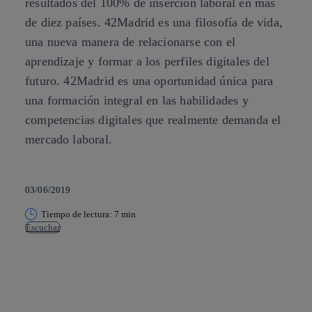
resultados del 100% de inserción laboral en más
de diez países. 42Madrid es una filosofía de vida,
una nueva manera de relacionarse con el
aprendizaje y formar a los perfiles digitales del
futuro. 42Madrid es una oportunidad única para
una formación integral en las habilidades y
competencias digitales que realmente demanda el
mercado laboral.
03/06/2019
Tiempo de lectura: 7 min
Escuchar
Copiar enlace
Copiar enlace
facebook
twitter
whatsapp