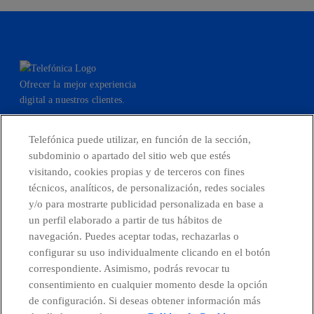
Ofrecer la mejor experiencia
digital a nuestros clientes.
Telefónica puede utilizar, en función de la sección,
subdominio o apartado del sitio web que estés
facebook
linkedin
twitter
instagram
youtube
visitando, cookies propias y de terceros con fines
técnicos, analíticos, de personalización, redes sociales
y/o para mostrarte publicidad personalizada en base a
CONTACTO
un perfil elaborado a partir de tus hábitos de
navegación. Puedes aceptar todas, rechazarlas o
configurar su uso individualmente clicando en el botón
correspondiente. Asimismo, podrás revocar tu
Países y Unidades emergentes
consentimiento en cualquier momento desde la opción
de configuración. Si deseas obtener información más