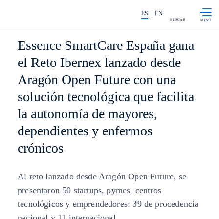
Saltar al
La acción en accionistas e invers
contenido
ES
EN
principal
BUSCAR
Essence SmartCare España gana
el Reto Ibernex lanzado desde
Aragón Open Future con una
solución tecnológica que facilita
la autonomía de mayores,
dependientes y enfermos
crónicos
Al reto lanzado desde Aragón Open Future, se
presentaron 50 startups, pymes, centros
tecnológicos y emprendedores: 39 de procedencia
nacional y 11 internacional