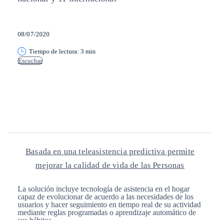
08/07/2020
Tiempo de lectura: 3 min
Escuchar
Copiar enlace
Copiar enlace
facebook
twitter
whatsapp
linkedin
Basada en una teleasistencia predictiva permite
mejorar la calidad de vida de las Personas
La solución incluye tecnología de asistencia en el hogar
capaz de evolucionar de acuerdo a las necesidades de los
usuarios y hacer seguimiento en tiempo real de su actividad
mediante reglas programadas o aprendizaje automático de