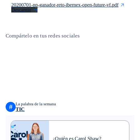
20200701-np-ganador-reto-ibernex-open-future-vf.pdf
Descargar
Compártelo en tus redes sociales
Copiar enlace
Copiar enlace
facebook
twitter
whatsapp
linkedin
La palabra de la semana
#
TIC
¿Quién es Carol Shaw?