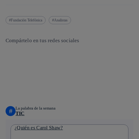
Fundación Telefónica
Analistas
Compártelo en tus redes sociales
Copiar enlace
Copiar enlace
facebook
twitter
whatsapp
linkedin
La palabra de la semana
#
TIC
¿Quién es Carol Shaw?