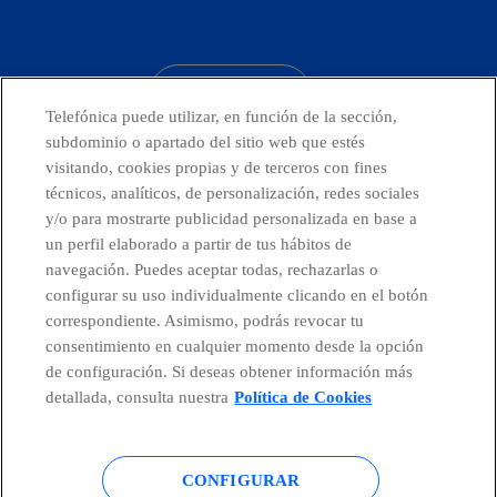
facebook
linkedin
twitter
instagram
youtube
CONTACTO
Telefónica puede utilizar, en función de la sección,
subdominio o apartado del sitio web que estés
visitando, cookies propias y de terceros con fines
técnicos, analíticos, de personalización, redes sociales
Telefónica en redes sociales
y/o para mostrarte publicidad personalizada en base a
un perfil elaborado a partir de tus hábitos de
Canal de Denuncias
navegación. Puedes aceptar todas, rechazarlas o
configurar su uso individualmente clicando en el botón
correspondiente. Asimismo, podrás revocar tu
Centro Global Transparencia
consentimiento en cualquier momento desde la opción
de configuración. Si deseas obtener información más
detallada, consulta nuestra
Política de Cookies
© Telefónica S.A.
Configurar cookies
CONFIGURAR
Política de cookies
Aviso legal