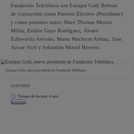
Fundación Telefónica son Enrique Goñi Beltrán
de Garizurieta como Patrono Electivo (Presidente)
y como patronos natos: Marc Thomas Murtra
Millar, Emilio Gayo Rodríguez, Álvaro
Echevarría Arévalo, Marta Machicot Arbizu, Juan
Azcue Vich y Sebastián Muriel Herrero.
Enrique Goñi, nuevo presidente de Fundación Telefónica
12/05/2025
Tiempo de lectura: 4 min
Escuchar
Copiar enlace
Copiar enlace
facebook
twitter
whatsapp