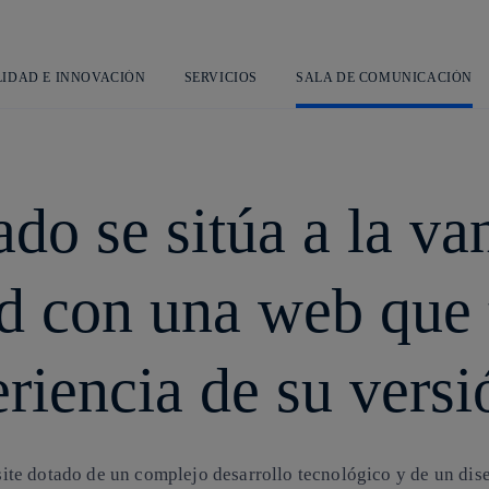
Saltar
L
al
contenido
principal
LIDAD E INNOVACIÓN
SERVICIOS
SALA DE COMUNICACIÓN
do se sitúa a la va
d con una web que 
riencia de su versió
te dotado de un complejo desarrollo tecnológico y de un dis