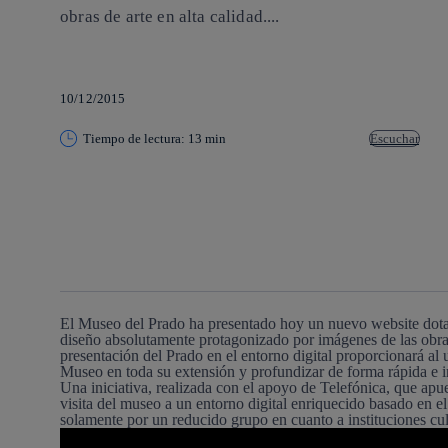
obras de arte en alta calidad....
10/12/2015
Tiempo de lectura: 13 min
Escuchar
Copiar enlace
Copiar enlace
facebook
twitter
whatsapp
linkedin
El Museo del Prado ha presentado hoy un nuevo website dota
diseño absolutamente protagonizado por imágenes de las obras
presentación del Prado en el entorno digital proporcionará al u
Museo en toda su extensión y profundizar de forma rápida e in
Una iniciativa, realizada con el apoyo de Telefónica, que apue
visita del museo a un entorno digital enriquecido basado en 
solamente por un reducido grupo en cuanto a instituciones cul