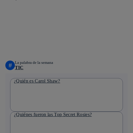
Copiar enlace
Copiar enlace
facebook
twitter
whatsapp
linkedin
La palabra de la semana
#
TIC
¿Quién es Carol Shaw?
¿Quiénes fueron las Top Secret Rosies?