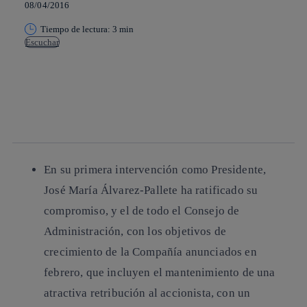
08/04/2016
Tiempo de lectura: 3 min
Escuchar
Copiar enlace
Copiar enlace
facebook
twitter
whatsapp
linkedin
En su primera intervención como Presidente,
José María Álvarez-Pallete ha ratificado su
compromiso, y el de todo el Consejo de
Administración, con los objetivos de
crecimiento de la Compañía anunciados en
febrero, que incluyen el mantenimiento de una
atractiva retribución al accionista, con un