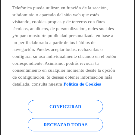
CONTACTO
Telefónica puede utilizar, en función de la sección,
subdominio o apartado del sitio web que estés
visitando, cookies propias y de terceros con fines
técnicos, analíticos, de personalización, redes sociales
Países y Unidades emergentes
y/o para mostrarte publicidad personalizada en base a
un perfil elaborado a partir de tus hábitos de
Canal de Denuncias
navegación. Puedes aceptar todas, rechazarlas o
configurar su uso individualmente clicando en el botón
correspondiente. Asimismo, podrás revocar tu
Centro Global Transparencia
consentimiento en cualquier momento desde la opción
de configuración. Si deseas obtener información más
detallada, consulta nuestra
Política de Cookies
© Telefónica S.A.
Configurar cookies
CONFIGURAR
Política de cookies
Aviso legal
Accesibilidad
Política de privacidad
RECHAZAR TODAS