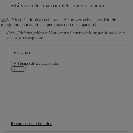
está viviendo una completa transformación.
ATAM (Telefónica) celebra su 50 aniversario al servicio de la integración social de las
personas con discapacidad
09/10/2023
Tiempo de lectura: 3 min
Escuchar
Copiar enlace
Copiar enlace
facebook
twitter
whatsapp
linkedin
Recursos relacionados