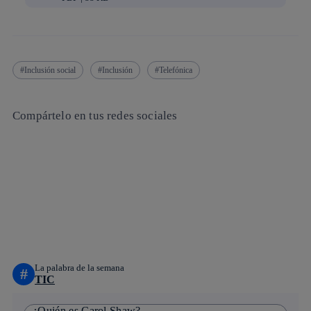
Inclusión social
Inclusión
Telefónica
Compártelo en tus redes sociales
Copiar enlace
Copiar enlace
facebook
twitter
whatsapp
linkedin
La palabra de la semana
#
TIC
¿Quién es Carol Shaw?