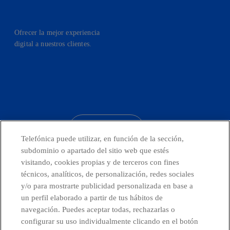
Ofrecer la mejor experiencia
digital a nuestros clientes.
facebook
linkedin
twitter
instagram
youtube
CONTACTO
Telefónica puede utilizar, en función de la sección,
subdominio o apartado del sitio web que estés
visitando, cookies propias y de terceros con fines
técnicos, analíticos, de personalización, redes sociales
Telefónica en redes sociales
y/o para mostrarte publicidad personalizada en base a
un perfil elaborado a partir de tus hábitos de
Canal de Denuncias
navegación. Puedes aceptar todas, rechazarlas o
configurar su uso individualmente clicando en el botón