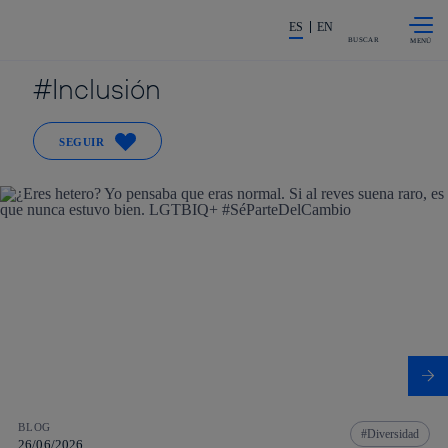
Saltar al
La acción en accionistas e invers
contenido
ES
EN
principal
BUSCAR
Inclusión
SEGUIR
BLOG
Diversidad
26/06/2026