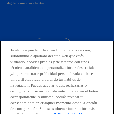
digital a nuestros clientes.
facebook
linkedin
twitter
instagram
youtube
CONTACTO
Telefónica puede utilizar, en función de la sección,
subdominio o apartado del sitio web que estés
visitando, cookies propias y de terceros con fines
técnicos, analíticos, de personalización, redes sociales
Países y Unidades emergentes
y/o para mostrarte publicidad personalizada en base a
un perfil elaborado a partir de tus hábitos de
Canal de Denuncias
navegación. Puedes aceptar todas, rechazarlas o
configurar su uso individualmente clicando en el botón
correspondiente. Asimismo, podrás revocar tu
Centro Global Transparencia
consentimiento en cualquier momento desde la opción
de configuración. Si deseas obtener información más