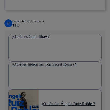
Copiar enlace
Copiar enlace
facebook
twitter
whatsapp
linkedin
La palabra de la semana
#
TIC
¿Quién es Carol Shaw?
¿Quiénes fueron las Top Secret Rosies?
¿Quién fue Ángela Ruiz Robles?