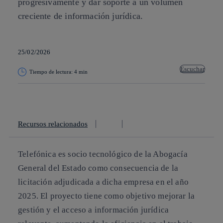
progresivamente y dar soporte a un volumen
creciente de información jurídica.
25/02/2026
Escuchar
Tiempo de lectura: 4 min
Copiar enlace
Copiar enlace
facebook
twitter
whatsapp
linkedin
Recursos relacionados
Telefónica es socio tecnológico de la Abogacía
General del Estado como consecuencia de la
licitación adjudicada a dicha empresa en el año
2025. El proyecto tiene como objetivo mejorar la
gestión y el acceso a información jurídica