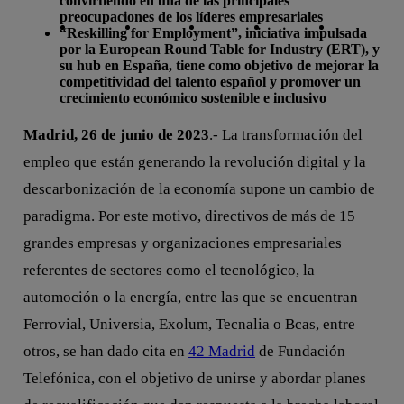
convirtiendo en una de las principales
Copiar enlace
Copiar enlace
facebook
twitter
whatsapp
linkedin
preocupaciones de los líderes empresariales
“Reskilling for Employment”, iniciativa impulsada
por la European Round Table for Industry (ERT), y
su hub en España, tiene como objetivo de mejorar la
competitividad del talento español y promover un
crecimiento económico sostenible e inclusivo
Madrid, 26 de junio de 2023
.- La transformación del
empleo que están generando la revolución digital y la
descarbonización de la economía supone un cambio de
paradigma. Por este motivo, directivos de más de 15
grandes empresas y organizaciones empresariales
referentes de sectores como el tecnológico, la
automoción o la energía, entre las que se encuentran
Ferrovial, Universia, Exolum, Tecnalia o Bcas, entre
otros, se han dado cita en
42 Madrid
de Fundación
Telefónica, con el objetivo de unirse y abordar planes