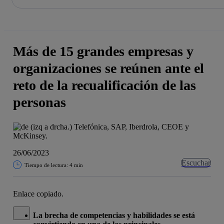
La acción en accionistas e inversores
Saltar
al
contenido
principal
Más de 15 grandes empresas y
organizaciones se reúnen ante el
reto de la recualificación de las
personas
26/06/2023
Escuchar
Tiempo de lectura: 4 min
Enlace copiado.
Cerrar mensaje de alerta
La brecha de competencias y habilidades se está