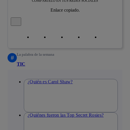
COMPÁRTELO EN TUS REDES SOCIALES
Enlace copiado.
Cerrar mensaje de alerta
Copiar enlace
Copiar enlace
facebook
twitter
whatsapp
linkedin
La palabra de la semana
#
TIC
¿Quién es Carol Shaw?
¿Quiénes fueron las Top Secret Rosies?