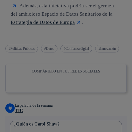
. Además, esta iniciativa podría ser el germen
del ambicioso Espacio de Datos Sanitarios de la
Estrategia de Datos de Europa
.
Políticas Públicas
Datos
Confianza digital
Innovación
COMPÁRTELO EN TUS REDES SOCIALES
Copiar enlace
Copiar enlace
facebook
twitter
whatsapp
linkedin
La palabra de la semana
#
TIC
¿Quién es Carol Shaw?