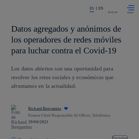
Saltar al
La acción en accionistas e invers
contenido
ES
EN
principal
BUSCAR
Datos agregados y anónimos de
los operadores de redes móviles
para luchar contra el Covid-19
Los datos abiertos son una oportunidad para
resolver los retos sociales y económicos que
afrontamos en la actualidad.
Richard Benjamins
Former Chief Responsible AI Officer, Telefónica
29/06/2021
Escuchar