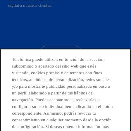
digital a nuestros clientes.
facebook
linkedin
twitter
instagram
youtube
CONTACTO
Telefónica puede utilizar, en función de la sección,
subdominio o apartado del sitio web que estés
visitando, cookies propias y de terceros con fines
técnicos, analíticos, de personalización, redes sociales
Telefónica en redes sociales
y/o para mostrarte publicidad personalizada en base a
un perfil elaborado a partir de tus hábitos de
Canal de Denuncias
navegación. Puedes aceptar todas, rechazarlas o
configurar su uso individualmente clicando en el botón
correspondiente. Asimismo, podrás revocar tu
Centro Global Transparencia
consentimiento en cualquier momento desde la opción
de configuración. Si deseas obtener información más