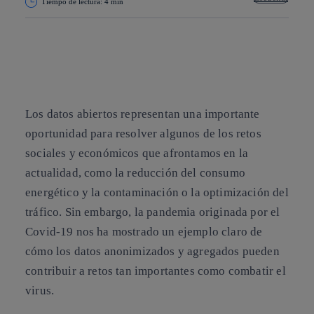
Tiempo de lectura: 4 min
Copiar enlace
Copiar enlace
facebook
twitter
whatsapp
linkedin
Los datos abiertos representan una importante
oportunidad para resolver algunos de los retos
sociales y económicos que afrontamos en la
actualidad, como la reducción del consumo
energético y la contaminación o la optimización del
tráfico. Sin embargo, la pandemia originada por el
Covid-19 nos ha mostrado un ejemplo claro de
cómo los datos anonimizados y agregados pueden
contribuir a retos tan importantes como combatir el
virus.