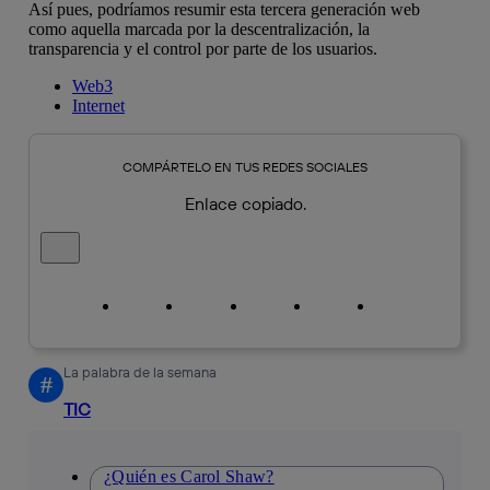
Así pues, podríamos resumir esta tercera generación web
como aquella marcada por la descentralización, la
transparencia y el control por parte de los usuarios.
Web3
Internet
COMPÁRTELO EN TUS REDES SOCIALES
Enlace copiado.
Cerrar mensaje de alerta
Copiar enlace
Copiar enlace
facebook
twitter
whatsapp
linkedin
La palabra de la semana
#
TIC
¿Quién es Carol Shaw?