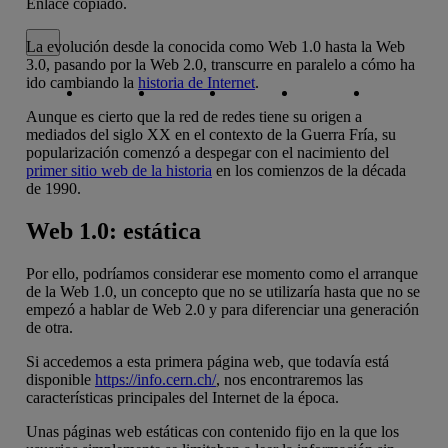
Enlace copiado.
Cerrar mensaje de alerta
La evolución desde la conocida como Web 1.0 hasta la Web
3.0, pasando por la Web 2.0, transcurre en paralelo a cómo ha
Copiar enlace
Copiar enlace
facebook
twitter
whatsapp
linkedin
ido cambiando la
historia de Internet
.
Aunque es cierto que la red de redes tiene su origen a
mediados del siglo XX en el contexto de la Guerra Fría, su
popularización comenzó a despegar con el nacimiento del
primer sitio web de la historia
en los comienzos de la década
de 1990.
Web 1.0: estática
Por ello, podríamos considerar ese momento como el arranque
de la Web 1.0, un concepto que no se utilizaría hasta que no se
empezó a hablar de Web 2.0 y para diferenciar una generación
de otra.
Si accedemos a esta primera página web, que todavía está
disponible
https://info.cern.ch/
, nos encontraremos las
características principales del Internet de la época.
Unas páginas web estáticas con contenido fijo en la que los