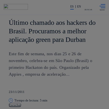
Saltar al
La acción en accionistas e invers
contenido
ES
EN
principal
BUSCAR
Último chamado aos hackers do
Brasil. Procuramos a melhor
aplicação green para Durban
Este fim de semana, nos dias 25 e 26 de
novembro, celebra-se em São Paulo (Brasil) o
primeiro Hackaton do país. Organizado pela
Appies , empresa de aceleração...
23/11/2011
Tiempo de lectura: 5 min
Escuchar