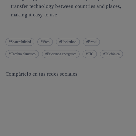
transfer technology between countries and places,
making it easy to use.
Sostenibilidad
Vivo
Hackathon
Brasil
Cambio climático
Eficiencia energética
TIC
Telefónica
Compártelo en tus redes sociales
Copiar enlace
Copiar enlace
facebook
twitter
whatsapp
linkedin