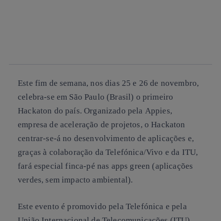
Copiar enlace
Copiar enlace
facebook
twitter
whatsapp
linkedin
Este fim de semana, nos dias 25 e 26 de novembro,
celebra-se em São Paulo (Brasil) o primeiro
Hackaton
do país. Organizado pela
Appies
,
empresa de aceleração de projetos, o Hackaton
centrar-se-á no desenvolvimento de aplicações e,
graças à colaboração da Telefónica/Vivo e da
ITU
,
fará especial finca-pé nas apps green (aplicações
verdes, sem impacto ambiental).
Este evento é promovido pela Telefónica e pela
União Internacional de Telecomunicações (ITU)