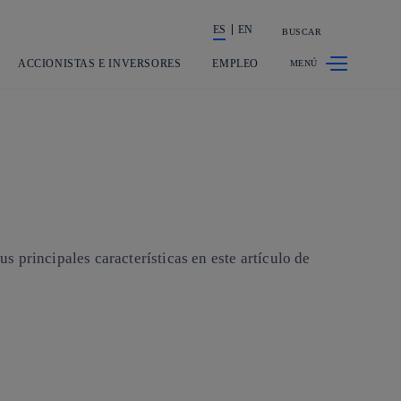
ES
EN
BUSCAR
La acción en accionistas e inversores
ACCIONISTAS E INVERSORES
EMPLEO
us principales características en este artículo de