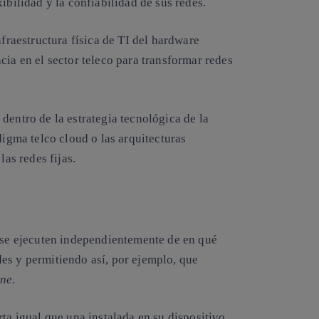
ibilidad y la confiabilidad de sus redes.
nfraestructura física de TI del hardware
cia en el sector teleco para transformar redes
dentro de la estrategia tecnológica de la
digma telco cloud o las arquitecturas
s redes fijas.
s se ejecuten independientemente de en qué
es y permitiendo así, por ejemplo, que
one
.
ta igual que una instalada en su dispositivo,