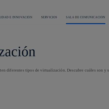
Saltar
al
contenido
principal
LIDAD E INNOVACIÓN
SERVICIOS
SALA DE COMUNICACIÓN
ización
ten diferentes tipos de virtualización. Descubre cuáles son y s