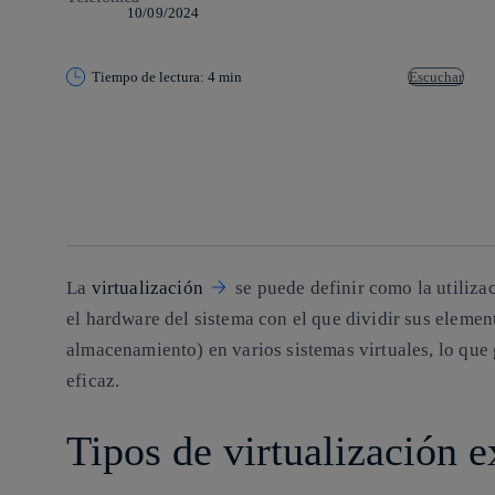
10/09/2024
Tiempo de lectura: 4 min
Escuchar
Copiar enlace
Copiar enlace
facebook
twitter
whatsapp
linkedin
La
virtualización
se puede definir como la utiliza
el hardware del sistema con el que dividir sus elem
almacenamiento) en varios sistemas virtuales, lo que 
eficaz.
Tipos de virtualización e