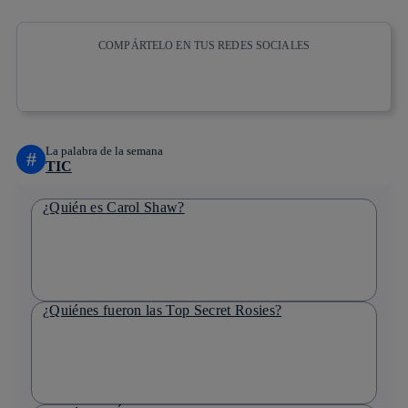
COMPÁRTELO EN TUS REDES SOCIALES
Copiar enlace
Copiar enlace
facebook
twitter
whatsapp
linkedin
La palabra de la semana
#
TIC
¿Quién es Carol Shaw?
¿Quiénes fueron las Top Secret Rosies?