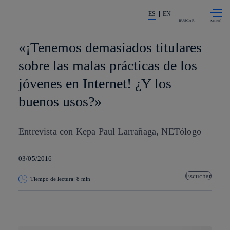
Saltar al
La acción en accionistas e invers
contenido
ES
EN
principal
BUSCAR
«¡Tenemos demasiados titulares
sobre las malas prácticas de los
jóvenes en Internet! ¿Y los
buenos usos?»
Entrevista con Kepa Paul Larrañaga, NETólogo
03/05/2016
Escuchar
Tiempo de lectura: 8 min
Copiar enlace
Copiar enlace
facebook
twitter
whatsapp
linkedin