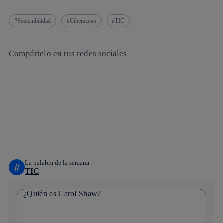
Sostenibilidad
Ciberacoso
TIC
Compártelo en tus redes sociales
Copiar enlace
Copiar enlace
facebook
twitter
whatsapp
linkedin
La palabra de la semana
#
TIC
¿Quién es Carol Shaw?