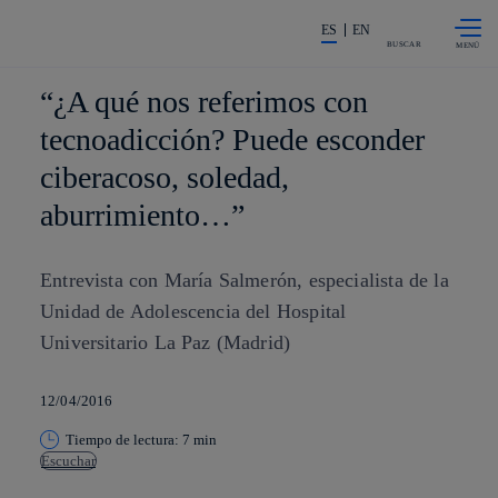
Saltar al
La acción en accionistas e invers
contenido
ES
EN
principal
BUSCAR
“¿A qué nos referimos con
tecnoadicción? Puede esconder
ciberacoso, soledad,
aburrimiento…”
Entrevista con María Salmerón, especialista de la
Unidad de Adolescencia del Hospital
Universitario La Paz (Madrid)
12/04/2016
Tiempo de lectura: 7 min
Escuchar
Copiar enlace
Copiar enlace