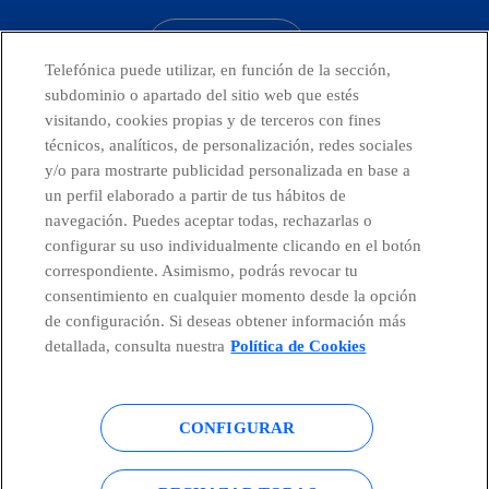
CONTACTO
Telefónica puede utilizar, en función de la sección,
subdominio o apartado del sitio web que estés
visitando, cookies propias y de terceros con fines
técnicos, analíticos, de personalización, redes sociales
Países y Unidades emergentes
y/o para mostrarte publicidad personalizada en base a
un perfil elaborado a partir de tus hábitos de
Canal de Denuncias
navegación. Puedes aceptar todas, rechazarlas o
configurar su uso individualmente clicando en el botón
correspondiente. Asimismo, podrás revocar tu
Centro Global Transparencia
consentimiento en cualquier momento desde la opción
de configuración. Si deseas obtener información más
detallada, consulta nuestra
Política de Cookies
© Telefónica S.A.
Configurar cookies
CONFIGURAR
Política de cookies
Aviso legal
Accesibilidad
Política de privacidad