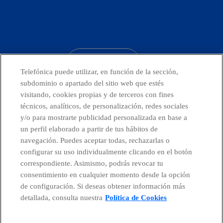
facebook
linkedin
twitter
instagram
youtube
CONTACTO
Telefónica puede utilizar, en función de la sección,
subdominio o apartado del sitio web que estés
visitando, cookies propias y de terceros con fines
técnicos, analíticos, de personalización, redes sociales
Telefónica en redes sociales
y/o para mostrarte publicidad personalizada en base a
un perfil elaborado a partir de tus hábitos de
Canal de Denuncias
navegación. Puedes aceptar todas, rechazarlas o
configurar su uso individualmente clicando en el botón
correspondiente. Asimismo, podrás revocar tu
Centro Global Transparencia
consentimiento en cualquier momento desde la opción
de configuración. Si deseas obtener información más
detallada, consulta nuestra
Política de Cookies
© Telefónica S.A.
Configurar cookies