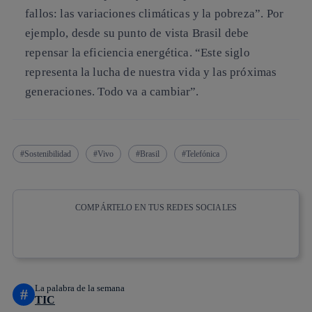
fallos: las variaciones climáticas y la pobreza”. Por
ejemplo, desde su punto de vista Brasil debe
repensar la eficiencia energética. “Este siglo
representa la lucha de nuestra vida y las próximas
generaciones. Todo va a cambiar”.
Sostenibilidad
Vivo
Brasil
Telefónica
COMPÁRTELO EN TUS REDES SOCIALES
Copiar enlace
Copiar enlace
facebook
twitter
whatsapp
linkedin
La palabra de la semana
#
TIC