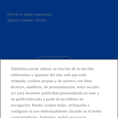
Ofrecer la mejor experiencia
digital a nuestros clientes.
facebook
linkedin
twitter
instagram
youtube
CONTACTO
Telefónica puede utilizar, en función de la sección,
subdominio o apartado del sitio web que estés
visitando, cookies propias y de terceros con fines
técnicos, analíticos, de personalización, redes sociales
Países y Unidades emergentes
y/o para mostrarte publicidad personalizada en base a
un perfil elaborado a partir de tus hábitos de
Canal de Denuncias
navegación. Puedes aceptar todas, rechazarlas o
configurar su uso individualmente clicando en el botón
correspondiente. Asimismo, podrás revocar tu