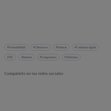
Sostenibilidad
Ciberacoso
Infancia
Confianza digital
TIC
Internet
Compromiso
Telefónica
Compártelo en tus redes sociales
Copiar enlace
Copiar enlace
facebook
twitter
whatsapp