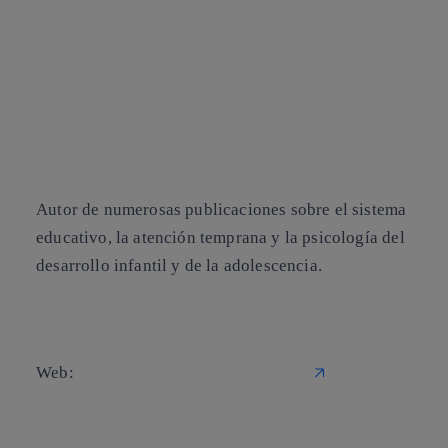
Profesor del Centro Integral de Formación de
Seguridad y Emergencias (CIFSE, Policía
Municipal del Ayuntamiento de Madrid) y
Director Asociado de la Revista Psicología
Educativa del Colegio Oficial de Psicólogos de
Madr
Autor de numerosas publicaciones sobre el sistema
educativo, la atención temprana y la psicología del
desarrollo infantil y de la adolescencia.
Web:
http://blogluengo.blogspot.com