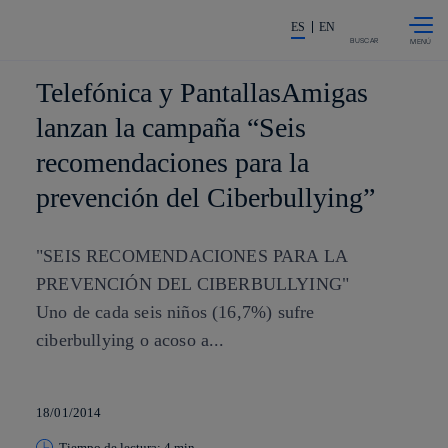
Saltar al
La acción en accionistas e invers
contenido
ES
EN
principal
BUSCAR
Telefónica y PantallasAmigas
lanzan la campaña “Seis
recomendaciones para la
prevención del Ciberbullying”
"SEIS RECOMENDACIONES PARA LA
PREVENCIÓN DEL CIBERBULLYING"
Uno de cada seis niños (16,7%) sufre
ciberbullying o acoso a...
18/01/2014
Tiempo de lectura: 4 min