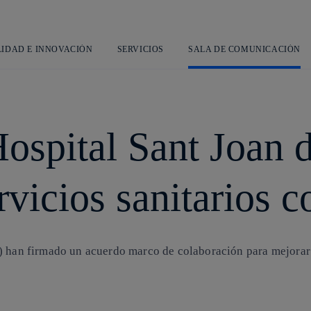
Saltar
al
contenido
principal
LIDAD E INNOVACIÓN
SERVICIOS
SALA DE COMUNICACIÓN
Hospital Sant Joan 
rvicios sanitarios c
 han firmado un acuerdo marco de colaboración para mejorar la