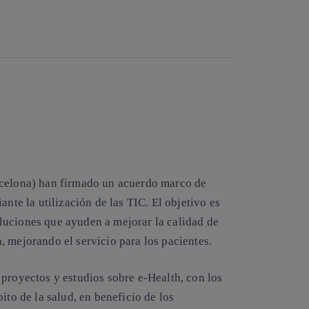
Copiar enlace
Copiar enlace
facebook
twitter
whatsapp
linkedin
celona) han firmado un acuerdo marco de
ante la utilización de las TIC. El objetivo es
uciones que ayuden a mejorar la calidad de
, mejorando el servicio para los pacientes
.
 proyectos y estudios sobre e-Health, con los
ito de la salud, en beneficio de los