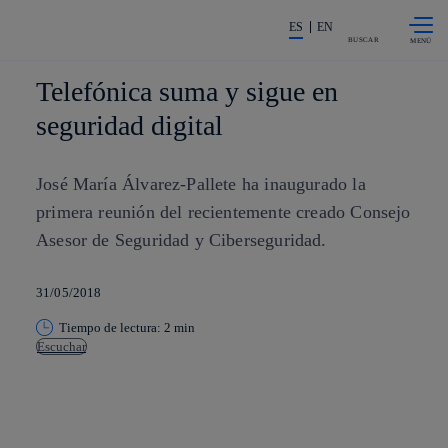
Saltar al
La acción en accionistas e invers
contenido
ES
EN
principal
BUSCAR
Telefónica suma y sigue en
seguridad digital
José María Álvarez-Pallete ha inaugurado la
primera reunión del recientemente creado Consejo
Asesor de Seguridad y Ciberseguridad.
31/05/2018
Tiempo de lectura: 2 min
Escuchar
Copiar enlace
Copiar enlace
facebook
twitter
whatsapp