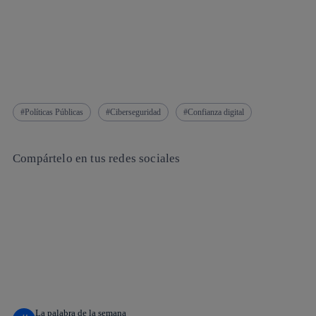
Políticas Públicas
Ciberseguridad
Confianza digital
Compártelo en tus redes sociales
Copiar enlace
Copiar enlace
facebook
twitter
whatsapp
linkedin
La palabra de la semana