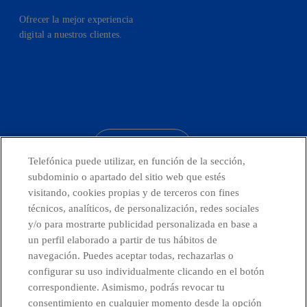
Ofrecer la mejor experiencia
digital a nuestros clientes.
facebook
linkedin
twitter
instagram
youtube
CONTACTO
Telefónica puede utilizar, en función de la sección,
subdominio o apartado del sitio web que estés
visitando, cookies propias y de terceros con fines
técnicos, analíticos, de personalización, redes sociales
Telefónica en redes sociales
y/o para mostrarte publicidad personalizada en base a
un perfil elaborado a partir de tus hábitos de
Canal de Denuncias
navegación. Puedes aceptar todas, rechazarlas o
configurar su uso individualmente clicando en el botón
correspondiente. Asimismo, podrás revocar tu
Centro Global Transparencia
consentimiento en cualquier momento desde la opción