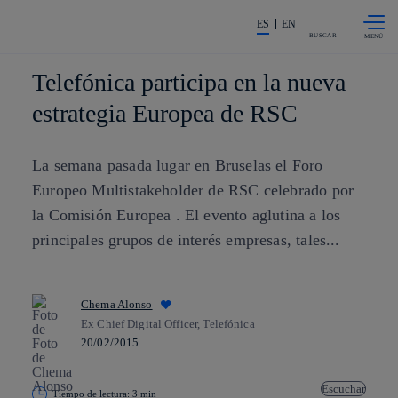
Saltar al
La acción en accionistas e invers
contenido
ES
EN
principal
BUSCAR
Telefónica participa en la nueva
estrategia Europea de RSC
La semana pasada lugar en Bruselas el Foro
Europeo Multistakeholder de RSC celebrado por
la Comisión Europea . El evento aglutina a los
principales grupos de interés empresas, tales...
Chema Alonso
Ex Chief Digital Officer, Telefónica
20/02/2015
Escuchar
Tiempo de lectura: 3 min