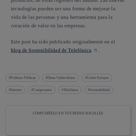
productos, de otras regiones del mundo. Las nuevas
tecnologías pueden ser una forma de mejorar la
vida de las personas y una herramienta para la
creación de valor en las empresas.
Este post ha sido publicado originalmente en el
blog de Sostenibilidad de Telefónica
.
Políticas Públicas
Elena Valderrábano
Unión Europea
Internet
Compromiso
Telefónica
Sostenibilidad
COMPÁRTELO EN TUS REDES SOCIALES
Copiar enlace
Copiar enlace
facebook
twitter
whatsapp
linkedin