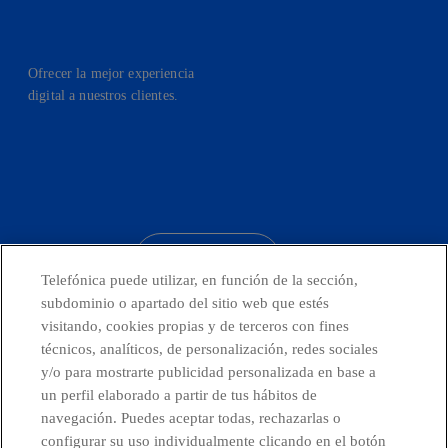
Ofrecer la mejor experiencia
digital a nuestros clientes.
facebook
linkedin
twitter
instagram
youtube
CONTACTO
Telefónica puede utilizar, en función de la sección,
subdominio o apartado del sitio web que estés
visitando, cookies propias y de terceros con fines
técnicos, analíticos, de personalización, redes sociales
Telefónica en redes sociales
y/o para mostrarte publicidad personalizada en base a
un perfil elaborado a partir de tus hábitos de
Canal de Denuncias
navegación. Puedes aceptar todas, rechazarlas o
configurar su uso individualmente clicando en el botón