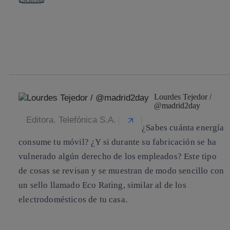
Copiar enlace
Copiar enlace
facebook
twitter
whatsapp
linkedin
Lourdes Tejedor /
@madrid2day
Editora. Telefónica S.A.
¿Sabes cuánta
energía
consume tu móvil? ¿Y si durante su fabricación se ha
vulnerado algún derecho de los empleados? Este tipo
de cosas se revisan y se muestran de modo sencillo con
un sello llamado
Eco Rating
, similar al de los
electrodomésticos de tu casa.