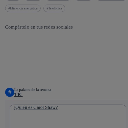
Eficiencia energética
Telefónica
Compártelo en tus redes sociales
Copiar enlace
Copiar enlace
facebook
twitter
whatsapp
linkedin
La palabra de la semana
#
TIC
¿Quién es Carol Shaw?