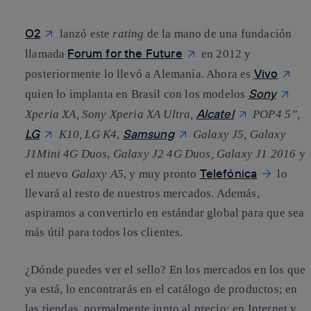
O2
lanzó este
rating
de la mano de una fundación
Forum for the Future
llamada
en 2012 y
Vivo
posteriormente lo llevó a Alemania. Ahora es
Sony
quien lo implanta en
Brasil
con los modelos
Alcatel
Xperia XA, Sony Xperia XA Ultra,
POP4 5”,
LG
Samsung
K10, LG K4
,
Galaxy J5, Galaxy
J1Mini 4G Duos
,
Galaxy J2 4G Duos, Galaxy J1 2016
y
Telefónica
el nuevo
Galaxy A5
, y muy pronto
lo
llevará al resto de nuestros mercados. Además,
aspiramos a convertirlo en estándar global para que sea
más útil para todos los clientes.
¿Dónde puedes ver el sello? En los mercados en los que
ya está, lo encontrarás en el catálogo de productos; en
las tiendas, normalmente junto al precio; en Internet y