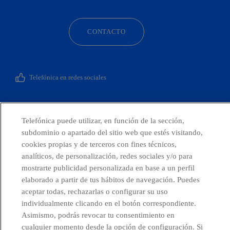
CONTACTO
Telefónica en redes sociales
Canal de Denuncias
Telefónica puede utilizar, en función de la sección,
subdominio o apartado del sitio web que estés visitando,
Centro Global Transparencia
cookies propias y de terceros con fines técnicos,
analíticos, de personalización, redes sociales y/o para
mostrarte publicidad personalizada en base a un perfil
elaborado a partir de tus hábitos de navegación. Puedes
© Telefónica S.A.
Configurar cookies
aceptar todas, rechazarlas o configurar su uso
individualmente clicando en el botón correspondiente.
Política de cookies
Aviso legal
Asimismo, podrás revocar tu consentimiento en
cualquier momento desde la opción de configuración. Si