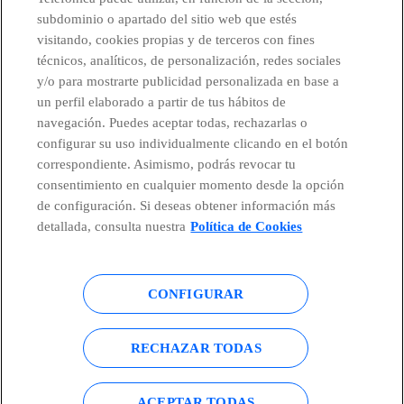
subdominio o apartado del sitio web que estés
visitando, cookies propias y de terceros con fines
técnicos, analíticos, de personalización, redes sociales
Países y Unidades emergentes
y/o para mostrarte publicidad personalizada en base a
un perfil elaborado a partir de tus hábitos de
Canal de Denuncias
navegación. Puedes aceptar todas, rechazarlas o
configurar su uso individualmente clicando en el botón
correspondiente. Asimismo, podrás revocar tu
Centro Global Transparencia
consentimiento en cualquier momento desde la opción
de configuración. Si deseas obtener información más
detallada, consulta nuestra
Política de Cookies
© Telefónica S.A.
Configurar cookies
CONFIGURAR
Política de cookies
Aviso legal
Accesibilidad
Política de privacidad
RECHAZAR TODAS
Mapa del sitio
ACEPTAR TODAS