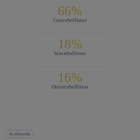
66%
Con
cebollistas
18%
Sin
cebollistas
16%
Otros
cebollistas
Lodelatortilla