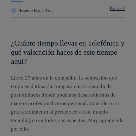
Escuchar
Tiempo de lectura: 3 min
Copiar enlace
Copiar enlace
facebook
twitter
whatsapp
linkedin
¿Cuánto tiempo llevas en Telefónica y
qué valoración haces de este tiempo
aquí?
Llevo 27 años en la compañía, la valoración que
tengo es óptima, la comparo con un mundo de
posibilidades donde podemos desarrollarnos de
manera profesional como personal. Considero un
gran crecimiento al pertenecer a este mundo
tecnológico en todos sus aspectos. Muy agradecida
por ello.