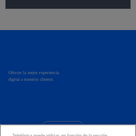
Ofrecer la mejor experiencia
digital a nuestros clientes.
facebook
linkedin
twitter
instagram
youtube
CONTACTO
Telefónica puede utilizar, en función de la sección,