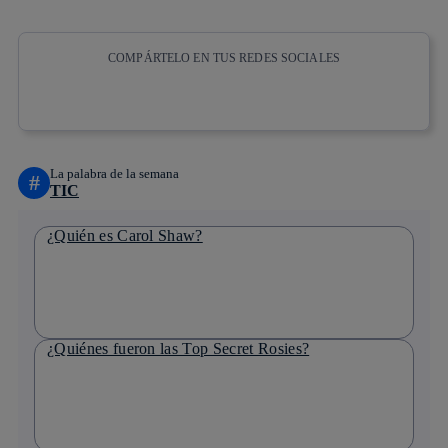
COMPÁRTELO EN TUS REDES SOCIALES
Copiar enlace
Copiar enlace
facebook
twitter
whatsapp
linkedin
La palabra de la semana
#
TIC
¿Quién es Carol Shaw?
¿Quiénes fueron las Top Secret Rosies?