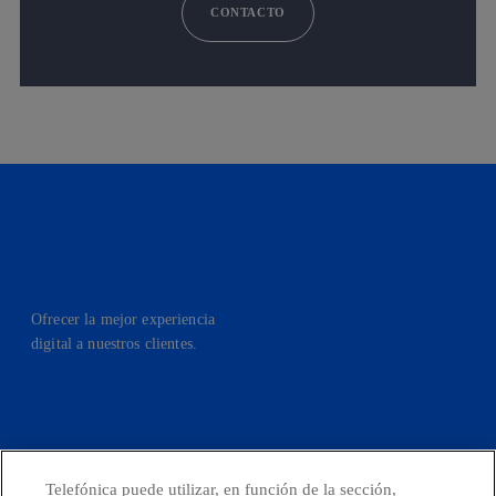
CONTACTO
Ofrecer la mejor experiencia
digital a nuestros clientes.
facebook
linkedin
twitter
instagram
youtube
Telefónica puede utilizar, en función de la sección,