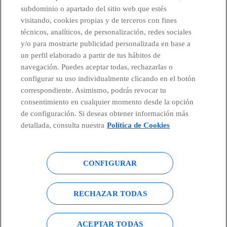
subdominio o apartado del sitio web que estés
CONTACTO
visitando, cookies propias y de terceros con fines
técnicos, analíticos, de personalización, redes sociales
y/o para mostrarte publicidad personalizada en base a
un perfil elaborado a partir de tus hábitos de
Telefónica en redes sociales
navegación. Puedes aceptar todas, rechazarlas o
configurar su uso individualmente clicando en el botón
Canal de Denuncias
correspondiente. Asimismo, podrás revocar tu
consentimiento en cualquier momento desde la opción
de configuración. Si deseas obtener información más
Centro Global Transparencia
detallada, consulta nuestra
Política de Cookies
CONFIGURAR
© Telefónica S.A.
Configurar cookies
Política de cookies
Aviso legal
RECHAZAR TODAS
Accesibilidad
Política de privacidad
ACEPTAR TODAS