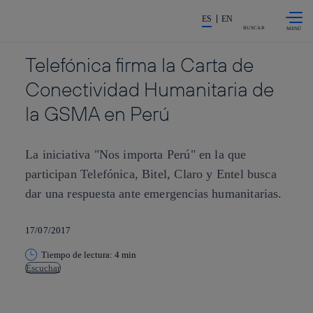
Saltar al
La acción en accionistas e invers
contenido
ES
EN
principal
BUSCAR
Telefónica firma la Carta de
Conectividad Humanitaria de
la GSMA en Perú
La iniciativa "Nos importa Perú" en la que
participan Telefónica, Bitel, Claro y Entel busca
dar una respuesta ante emergencias humanitarias.
17/07/2017
Tiempo de lectura: 4 min
Escuchar
Copiar enlace
Copiar enlace
facebook