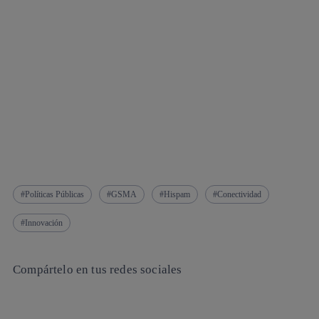
Políticas Públicas
GSMA
Hispam
Conectividad
Innovación
Compártelo en tus redes sociales
Copiar enlace
Copiar enlace