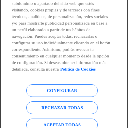
subdominio o apartado del sitio web que estés
visitando, cookies propias y de terceros con fines
técnicos, analíticos, de personalización, redes sociales
Telefónica en redes sociales
y/o para mostrarte publicidad personalizada en base a
un perfil elaborado a partir de tus hábitos de
Canal de Denuncias
navegación. Puedes aceptar todas, rechazarlas o
configurar su uso individualmente clicando en el botón
correspondiente. Asimismo, podrás revocar tu
Centro Global Transparencia
consentimiento en cualquier momento desde la opción
de configuración. Si deseas obtener información más
detallada, consulta nuestra
Política de Cookies
© Telefónica S.A.
Configurar cookies
CONFIGURAR
Política de cookies
Aviso legal
Accesibilidad
Política de privacidad
RECHAZAR TODAS
Mapa del sitio
ACEPTAR TODAS