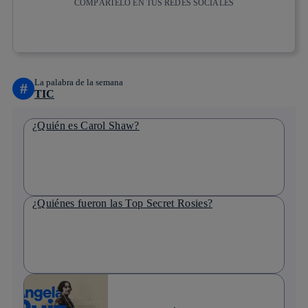
COMPÁRTELO EN TUS REDES SOCIALES
Copiar enlace
Copiar enlace
facebook
twitter
whatsapp
linkedin
La palabra de la semana
#
TIC
¿Quién es Carol Shaw?
¿Quiénes fueron las Top Secret Rosies?