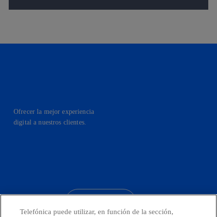
Ofrecer la mejor experiencia
digital a nuestros clientes.
facebook
linkedin
twitter
instagram
youtube
CONTACTO
Telefónica puede utilizar, en función de la sección,