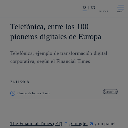
Saltar al
La acción en accionistas e invers
contenido
ES
EN
principal
BUSCAR
Telefónica, entre los 100
pioneros digitales de Europa
Telefónica, ejemplo de transformación digital
corporativa, según el Financial Times
21/11/2018
Escuchar
Tiempo de lectura: 2 min
Copiar enlace
Copiar enlace
facebook
twitter
whatsapp
linkedin
The Financial Times (FT)
,
Google
y un panel