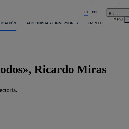
EN
ES
Buscar
La acción en accionistas e inversores
NICACIÓN
ACCIONISTAS E INVERSORES
EMPLEO
 todos», Ricardo Miras
ectoria.