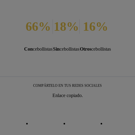
66%
18%
16%
Con
cebollistas
Sin
cebollistas
Otros
cebollistas
COMPÁRTELO EN TUS REDES SOCIALES
Enlace copiado.
iar enlace
iar enlace
facebook
twitter
whatsapp