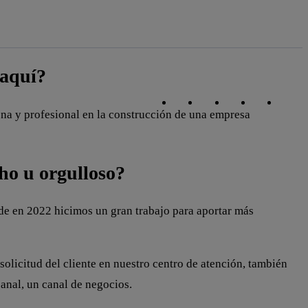
 aquí?
Copiar enlace
Copiar enlace
facebook
twitter
whatsapp
linked
ona y profesional en la construcción de una empresa
cho u orgulloso?
e en 2022 hicimos un gran trabajo para aportar más
olicitud del cliente en nuestro centro de atención, también
anal, un canal de negocios.