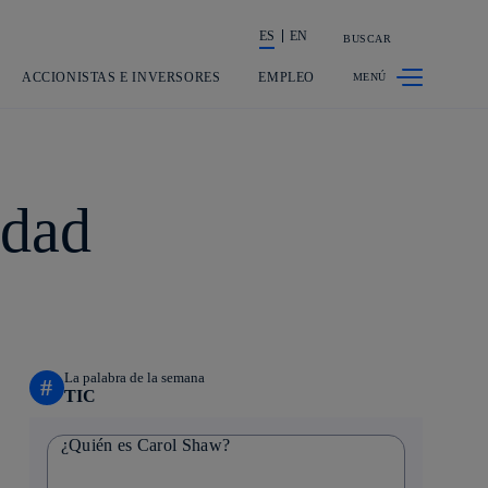
ES
EN
BUSCAR
La acción en accionistas e inversores
ACCIONISTAS E INVERSORES
EMPLEO
rdad
La palabra de la semana
#
TIC
¿Quién es Carol Shaw?