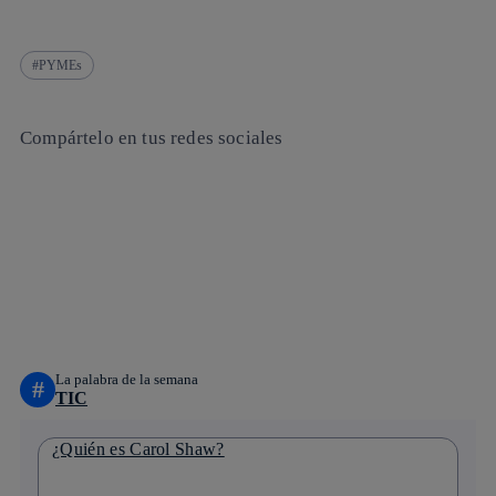
PYMEs
Compártelo en tus redes sociales
Copiar enlace
Copiar enlace
facebook
twitter
whatsapp
linkedin
La palabra de la semana
#
TIC
¿Quién es Carol Shaw?