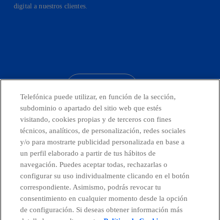
digital a nuestros clientes.
facebook
linkedin
twitter
instagram
youtube
CONTACTO
Telefónica puede utilizar, en función de la sección,
subdominio o apartado del sitio web que estés
visitando, cookies propias y de terceros con fines
técnicos, analíticos, de personalización, redes sociales
Telefónica en redes sociales
y/o para mostrarte publicidad personalizada en base a
un perfil elaborado a partir de tus hábitos de
Canal de Denuncias
navegación. Puedes aceptar todas, rechazarlas o
configurar su uso individualmente clicando en el botón
correspondiente. Asimismo, podrás revocar tu
Centro Global Transparencia
consentimiento en cualquier momento desde la opción
de configuración. Si deseas obtener información más