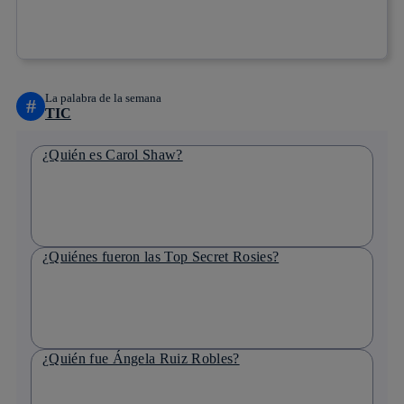
Copiar enlace
Copiar enlace
facebook
twitter
whatsapp
linkedin
La palabra de la semana
#
TIC
¿Quién es Carol Shaw?
¿Quiénes fueron las Top Secret Rosies?
¿Quién fue Ángela Ruiz Robles?