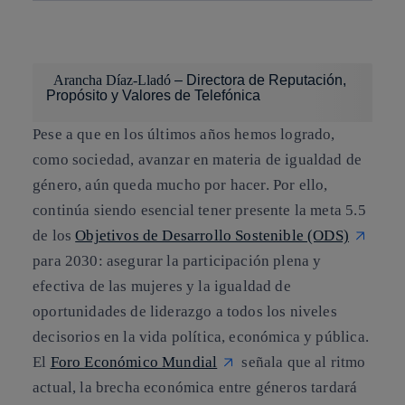
Copiar enlace
Copiar enlace
facebook
twitter
whatsapp
linkedin
Arancha Díaz-Lladó
– Directora de Reputación,
Propósito y Valores de Telefónica
Pese a que en los últimos años hemos logrado,
como sociedad, avanzar en materia de igualdad de
género, aún queda mucho por hacer. Por ello,
continúa siendo esencial tener presente la meta 5.5
de los
Objetivos de Desarrollo Sostenible (ODS)
para 2030: asegurar la participación plena y
efectiva de las mujeres y la igualdad de
oportunidades de liderazgo a todos los niveles
decisorios en la vida política, económica y pública.
El
Foro Económico Mundial
señala que al ritmo
actual, la brecha económica entre géneros tardará