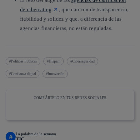
El reto del auge de las
agencias de calificación
de ciberrating
, que carecen de transparencia,
fiabilidad y solidez y que, a diferencia de las
agencias financieras, no están reguladas.
Políticas Públicas
Hispam
Ciberseguridad
Confianza digital
Innovación
COMPÁRTELO EN TUS REDES SOCIALES
Copiar enlace
Copiar enlace
facebook
twitter
whatsapp
linkedin
La palabra de la semana
#
TIC