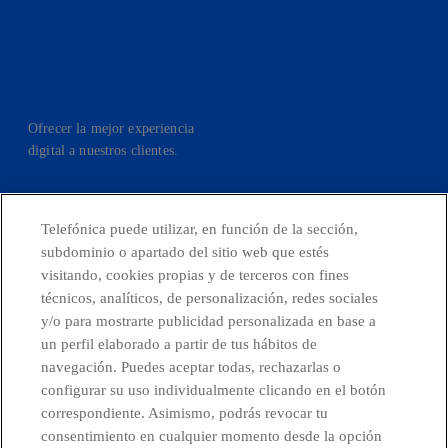
Ofrecer la mejor experiencia
digital a nuestros clientes.
Telefónica puede utilizar, en función de la sección,
facebook
linkedin
twitter
instagram
youtube
subdominio o apartado del sitio web que estés
visitando, cookies propias y de terceros con fines
técnicos, analíticos, de personalización, redes sociales
CONTACTO
y/o para mostrarte publicidad personalizada en base a
un perfil elaborado a partir de tus hábitos de
navegación. Puedes aceptar todas, rechazarlas o
configurar su uso individualmente clicando en el botón
Países y Unidades emergentes
correspondiente. Asimismo, podrás revocar tu
consentimiento en cualquier momento desde la opción