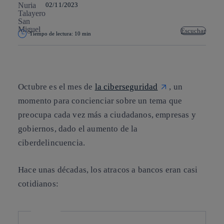
02/11/2023
Escuchar
Tiempo de lectura: 10 min
Copiar enlace
Copiar enlace
facebook
twitter
whatsapp
linkedin
Octubre es el mes de
la ciberseguridad
, un
momento para concienciar sobre un tema que
preocupa cada vez más a ciudadanos, empresas y
gobiernos, dado el aumento de la
ciberdelincuencia.
Hace unas décadas, los atracos a bancos eran casi
cotidianos: