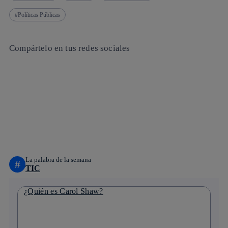
Políticas Públicas
Compártelo en tus redes sociales
Copiar enlace
Copiar enlace
facebook
twitter
whatsapp
linkedin
La palabra de la semana
#
TIC
¿Quién es Carol Shaw?