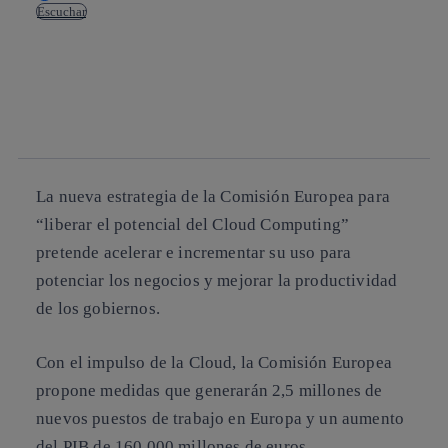
Escuchar
Copiar enlace
Copiar enlace
facebook
twitter
whatsapp
linkedin
La
nueva estrategia
de la Comisión Europea para
“liberar el potencial del Cloud Computing”
pretende
acelerar e incrementar su uso para
potenciar los negocios y mejorar la productividad
de los gobiernos.
Con el impulso de la Cloud, la Comisión Europea
propone medidas que generarán
2,5 millones de
nuevos puestos de trabajo en Europa
y un
aumento
del PIB de 160.000 millones de euros
,