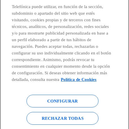
CONTACTO
Telefónica puede utilizar, en función de la sección,
subdominio o apartado del sitio web que estés
visitando, cookies propias y de terceros con fines
técnicos, analíticos, de personalización, redes sociales
Telefónica en redes sociales
y/o para mostrarte publicidad personalizada en base a
un perfil elaborado a partir de tus hábitos de
Canal de Denuncias
navegación. Puedes aceptar todas, rechazarlas o
configurar su uso individualmente clicando en el botón
correspondiente. Asimismo, podrás revocar tu
Centro Global Transparencia
consentimiento en cualquier momento desde la opción
de configuración. Si deseas obtener información más
detallada, consulta nuestra
Política de Cookies
© Telefónica S.A.
Configurar cookies
CONFIGURAR
Política de cookies
Aviso legal
Accesibilidad
Política de privacidad
RECHAZAR TODAS