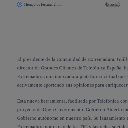
Tiempo de lectura: 2 min
Escuchar
Copiar enlace
Copiar enlace
facebook
twitter
whatsapp
linkedin
El presidente de la Comunidad de Extremadura, Guille
director de Grandes Clientes de Telefónica España, 
Extremadura
, una innovadora plataforma virtual que 
activamente aportando sus opiniones para enriquecer
Esta nueva herramienta, facilitada por Telefónica co
proyecto de
Open Government o Gobierno Abierto int
Gobierno autónomo en nuestro país. Su lanzamiento en
Extremadura por el uso de las TIC y las redes sociales