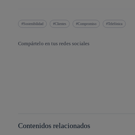
Sostenibilidad
Clientes
Compromiso
Telefónica
Compártelo en tus redes sociales
Copiar enlace
Copiar enlace
facebook
twitter
whatsapp
linkedin
Contenidos relacionados