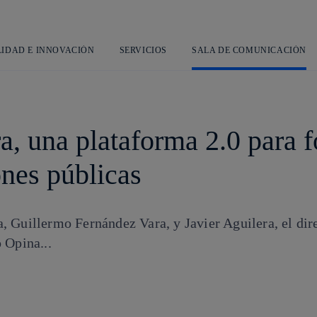
Saltar
al
contenido
principal
LIDAD E INNOVACIÓN
SERVICIOS
SALA DE COMUNICACIÓN
 una plataforma 2.0 para fo
ones públicas
 Guillermo Fernández Vara, y Javier Aguilera, el dir
 Opina...