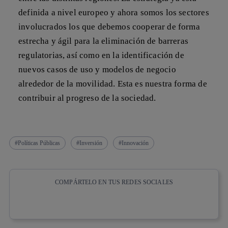
definida a nivel europeo y ahora somos los sectores
involucrados los que
debemos cooperar de forma
estrecha y ágil para la eliminación de barreras
regulatorias
, así como en la identificación de
nuevos casos de uso y modelos de negocio
alrededor de la movilidad. Esta es nuestra forma de
contribuir al progreso de la sociedad.
Políticas Públicas
Inversión
Innovación
COMPÁRTELO EN TUS REDES SOCIALES
Copiar enlace
Copiar enlace
facebook
twitter
whatsapp
linkedin