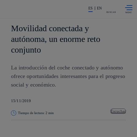
Saltar al
La acción en accionistas e invers
contenido
ES
EN
principal
BUSCAR
Movilidad conectada y
autónoma, un enorme reto
conjunto
La introducción del coche conectado y autónomo
ofrece oportunidades interesantes para el progreso
social y económico.
15/11/2019
Escuchar
Tiempo de lectura: 2 min
Copiar enlace
Copiar enlace
facebook
twitter
whatsapp
linkedin