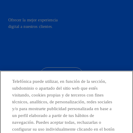
Ofrecer la mejor experiencia
digital a nuestros clientes.
facebook
linkedin
twitter
instagram
youtube
CONTACTO
Telefónica puede utilizar, en función de la sección,
subdominio o apartado del sitio web que estés
visitando, cookies propias y de terceros con fines
técnicos, analíticos, de personalización, redes sociales
Países y Unidades emergentes
y/o para mostrarte publicidad personalizada en base a
un perfil elaborado a partir de tus hábitos de
Canal de Denuncias
navegación. Puedes aceptar todas, rechazarlas o
configurar su uso individualmente clicando en el botón