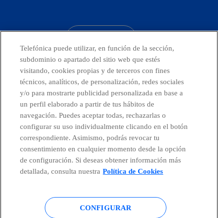
facebook
linkedin
twitter
instagram
youtube
CONTACTO
Telefónica puede utilizar, en función de la sección,
subdominio o apartado del sitio web que estés
visitando, cookies propias y de terceros con fines
técnicos, analíticos, de personalización, redes sociales
Países y Unidades emergentes
y/o para mostrarte publicidad personalizada en base a
un perfil elaborado a partir de tus hábitos de
Canal de Denuncias
navegación. Puedes aceptar todas, rechazarlas o
configurar su uso individualmente clicando en el botón
correspondiente. Asimismo, podrás revocar tu
Centro Global Transparencia
consentimiento en cualquier momento desde la opción
de configuración. Si deseas obtener información más
detallada, consulta nuestra
Política de Cookies
© Telefónica S.A.
Configurar cookies
CONFIGURAR
Política de cookies
Aviso legal