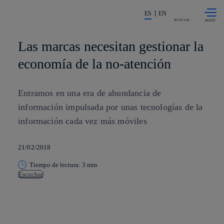
Saltar al
La acción en accionistas e invers
contenido
ES
EN
principal
BUSCAR
Las marcas necesitan gestionar la
economía de la no-atención
Entramos en una era de abundancia de
información impulsada por unas tecnologías de la
información cada vez más móviles
21/02/2018
Tiempo de lectura: 3 min
Escuchar
Copiar enlace
Copiar enlace
facebook
twitter