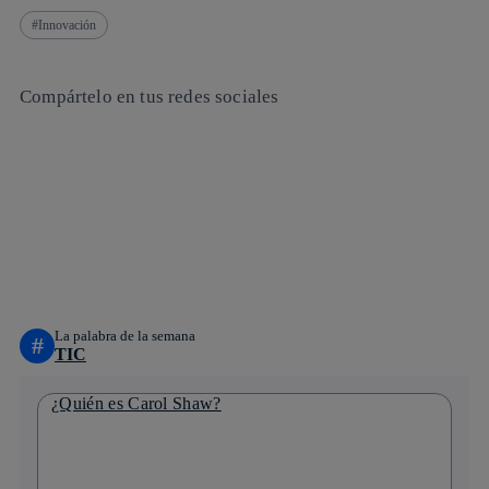
Innovación
Compártelo en tus redes sociales
Copiar enlace
Copiar enlace
facebook
twitter
whatsapp
linkedin
La palabra de la semana
#
TIC
¿Quién es Carol Shaw?