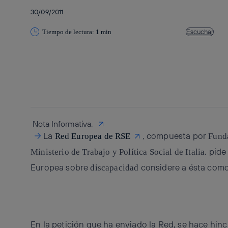
30/09/2011
Escuchar
Tiempo de lectura: 1 min
Copiar enlace
Copiar enlace
facebook
twitter
whatsapp
linkedin
Nota Informativa.
La
, compuesta por
Red Europea de RSE
Funda
, pid
Ministerio de Trabajo y Política Social de Italia
Europea sobre
considere a ésta como
discapacidad
En la petición que ha enviado la Red, se hace hinc