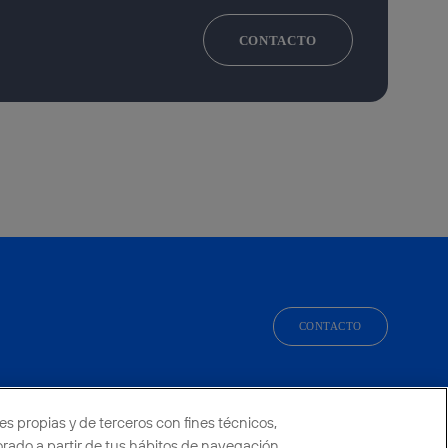
CONTACTO
CONTACTO
facebook
linkedin
twitter
instagram
youtube
es propias y de terceros con fines técnicos,
borado a partir de tus hábitos de navegación.