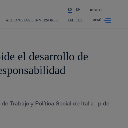
ES
EN
BUSCAR
La acción en accionistas e inversor
ACCIONISTAS E INVERSORES
EMPLEO
e el desarrollo de
esponsabilidad
 Trabajo y Política Social de Italia , pide