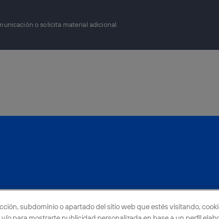
icación o solicita material adicional.
ección, subdominio o apartado del sitio web que estés visitando, cooki
es y/o para mostrarte publicidad personalizada en base a un perfil ela