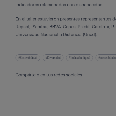
indicadores relacionados con discapacidad.
En el taller estuvieron presentes representantes 
Repsol, Sanitas, BBVA, Cepes, Predif, Carefour, R
Universidad Nacional a Distancia (Uned).
Sostenibilidad
Diversidad
Inclusión digital
Accesibilida
Compártelo en tus redes sociales
Copiar enlace
Copiar enlace
facebook
twitter
whatsapp
linkedin