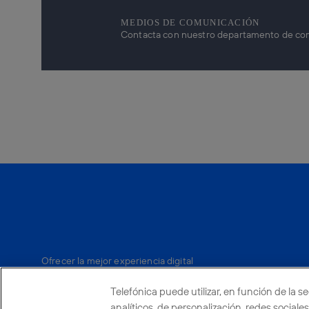
MEDIOS DE COMUNICACIÓN
Contacta con nuestro departamento de comun
Ofrecer la mejor experiencia digital
a nuestros clientes.
Telefónica puede utilizar, en función de la s
analíticos, de personalización, redes social