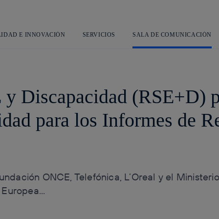
Saltar
al
contenido
principal
LIDAD E INNOVACIÓN
SERVICIOS
SALA DE COMUNICACIÓN
y Discapacidad (RSE+D) pid
idad para los Informes de R
ación ONCE, Telefónica, L’Oreal y el Ministerio de
 Europea...