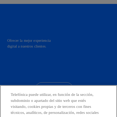
Ofrecer la mejor experiencia
digital a nuestros clientes.
facebook
linkedin
twitter
instagram
youtube
CONTACTO
Telefónica puede utilizar, en función de la sección,
subdominio o apartado del sitio web que estés
visitando, cookies propias y de terceros con fines
técnicos, analíticos, de personalización, redes sociales
Telefónica en redes sociales