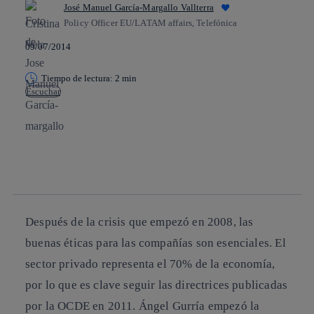
José Manuel García-Margallo Vallterra
Policy Officer EU/LATAM affairs, Telefónica
09/07/2014
Tiempo de lectura: 2 min
Escuchar
Copiar enlace
Copiar enlace
facebook
twitter
whatsapp
linkedin
Después de la crisis que empezó en 2008, las
buenas éticas para las compañías son esenciales. El
sector privado representa el 70% de la economía,
por lo que es clave seguir las directrices publicadas
por la OCDE en 2011. Ángel Gurría empezó la