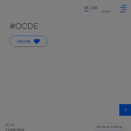
Saltar al
La acción en accionistas e invers
contenido
ES
EN
principal
BUSCAR
OCDE
SEGUIR
BLOG
Políticas Públicas
11/09/2018