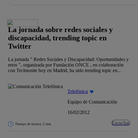
La acción en accionistas e inversores
Saltar
al
contenido
principal
La jornada sobre redes sociales y
discapacidad, trending topic en
Twitter
La jornada " Redes Sociales y Discapacidad: Oportunidades y
retos ", organizada por Fundación ONCE , en colaboración
con Technosite hoy en Madrid, ha sido trending topic en...
Telefónica
Equipo de Comunicación
16/02/2012
Escuchar
Tiempo de lectura: 2 min