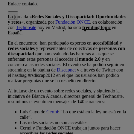
Enlace copiado.
Cerrar mensaje de alerta
La jornada «
Redes Sociales y Discapacidad: Oportunidades
y retos
«, organizada por
Fundación ONCE
, en colaboración
Copiar enlace
Copiar enlace
facebook
twitter
whatsapp
linkedin
con
Technosite
hoy en Madrid, ha sido
trending topic
en
España.
En el encuentro, han participado expertos en
accesibilidad
y
redes sociales
y representantes de colectivos de
personas con
discapacidad
que han evaluado las barreras a las que se
enfrentan estas personas al acceder al
mundo 2.0
y en
concreto a las redes sociales. El evento se ha podido seguir en
streaming en la página de
Discapnet
y a través de Twitter con
el hasthag #rsdiscap2012 en el que los usuarios han podido
realizar preguntas que se ha resuelto en directo.
Al tratarse de un evento sobre redes sociales, y siguiendo la
iniciativa de Blanca Alcanda, directora general de Technosite,
resumimos el evento en mensajes de 140 caracteres:
Luis Cayo de
Cermi
: “Lo que está en la ley no está en la
calle”.
Las redes sociales no son accesibles.
Cermi y Fundación ONCE trabajan juntos para hacer
accesibles las
redes sociales
.