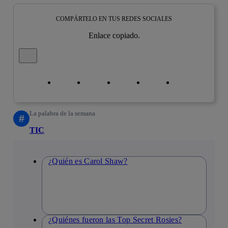
COMPÁRTELO EN TUS REDES SOCIALES
Enlace copiado.
Cerrar mensaje de alerta
Copiar enlace
Copiar enlace
facebook
twitter
whatsapp
linkedin
La palabra de la semana
#
TIC
¿Quién es Carol Shaw?
¿Quiénes fueron las Top Secret Rosies?