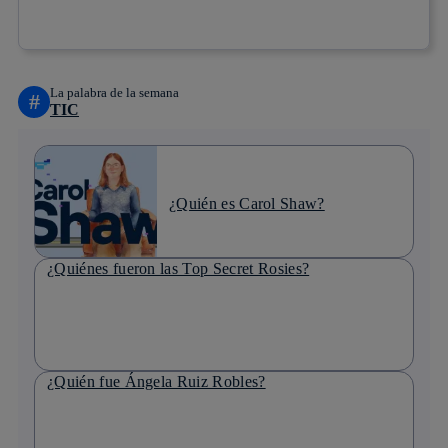
Copiar enlace
Copiar enlace
facebook
twitter
whatsapp
linkedin
La palabra de la semana
#
TIC
¿Quién es Carol Shaw?
¿Quiénes fueron las Top Secret Rosies?
¿Quién fue Ángela Ruiz Robles?