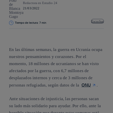
Redactora en Estudio 24
21/03/2022
Escuchar
Tiempo de lectura: 7 min
Copiar enlace
Copiar enlace
facebook
twitter
whatsapp
linkedin
En las últimas semanas, la guerra en Ucrania ocupa
nuestros pensamientos y corazones. Por el
momento,
18 millones de ucranianos se han visto
afectados por la guerra
, con 6,7 millones de
desplazados internos y cerca de 3 millones de
ONU
personas refugiadas, según datos de la
.
Ante situaciones de injusticia, las personas sacan
su lado más solidario para ayudar. Por ello, ante la
horrible situación que durante estas semanas está