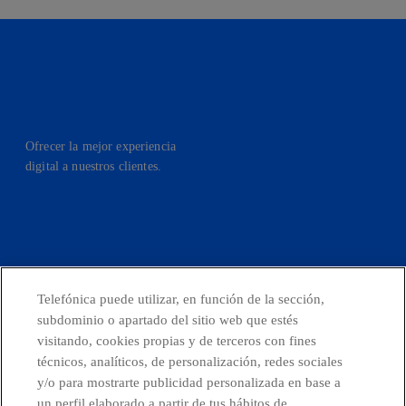
Ofrecer la mejor experiencia
digital a nuestros clientes.
facebook
linkedin
twitter
instagram
youtube
Telefónica puede utilizar, en función de la sección,
CONTACTO
subdominio o apartado del sitio web que estés
visitando, cookies propias y de terceros con fines
técnicos, analíticos, de personalización, redes sociales
y/o para mostrarte publicidad personalizada en base a
Países y Unidades emergentes
un perfil elaborado a partir de tus hábitos de