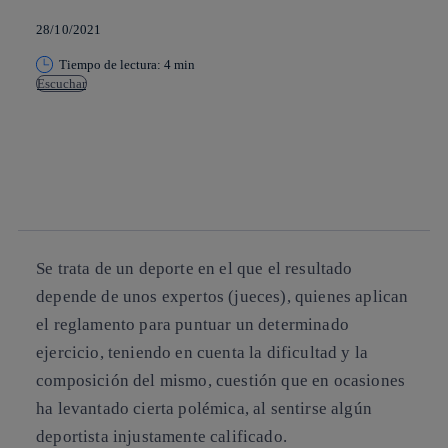
28/10/2021
Tiempo de lectura: 4 min
Escuchar
Copiar enlace
Copiar enlace
facebook
twitter
whatsapp
linkedin
Se trata de un deporte en el que el resultado
depende de unos expertos (jueces), quienes aplican
el reglamento para puntuar un determinado
ejercicio, teniendo en cuenta la dificultad y la
composición del mismo, cuestión que en ocasiones
ha levantado cierta polémica, al sentirse algún
deportista injustamente calificado.