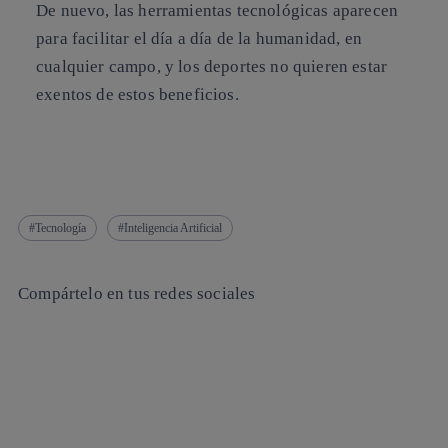
De nuevo, las herramientas tecnológicas aparecen
para
facilitar el día a día de la humanidad
, en
cualquier campo, y los deportes no quieren estar
exentos de estos beneficios.
Tecnología
Inteligencia Artificial
Compártelo en tus redes sociales
Copiar enlace
Copiar enlace
facebook
twitter
whatsapp