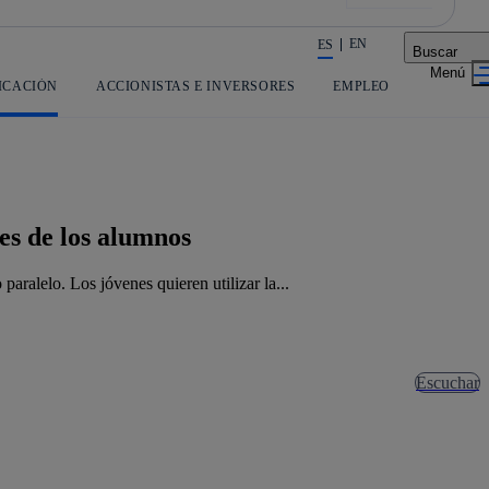
EN
ES
Buscar
La acción en accionistas e inversores
ICACIÓN
ACCIONISTAS E INVERSORES
EMPLEO
es de los alumnos
aralelo. Los jóvenes quieren utilizar la...
Escuchar