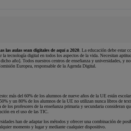
s las aulas sean digitales de aquí a 2020
. La educación debe estar co
ar la tecnología digital en todos los aspectos de la vida. Necesitan apti
a dicho año]. Todos nuestros centros de enseñanza y universidades, y no 
Comisión Europea, responsable de la Agenda Digital.
esto: más del 60% de los alumnos de nueve años de la UE están escolar
n 50% y un 80% de los alumnos de la UE no utilizan nunca libros de texto
a de los profesores de la enseñanza primaria y secundaria consideran q
ación en el uso de las TIC.
versidades han de adaptar los métodos y ofrecer una combinación de posib
lquier momento y lugar y mediante cualquier dispositivo.