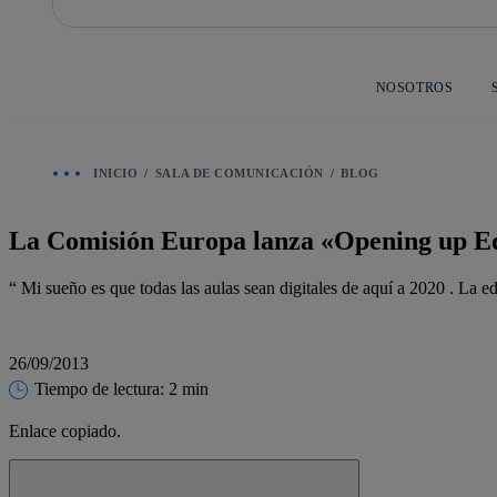
Saltar
al
contenido
principal
NOSOTROS
INICIO
SALA DE COMUNICACIÓN
BLOG
La Comisión Europa lanza «Opening up Edu
“ Mi sueño es que todas las aulas sean digitales de aquí a 2020 . La ed
26/09/2013
Tiempo de lectura: 2 min
Enlace copiado.
Cerrar mensaje de alerta