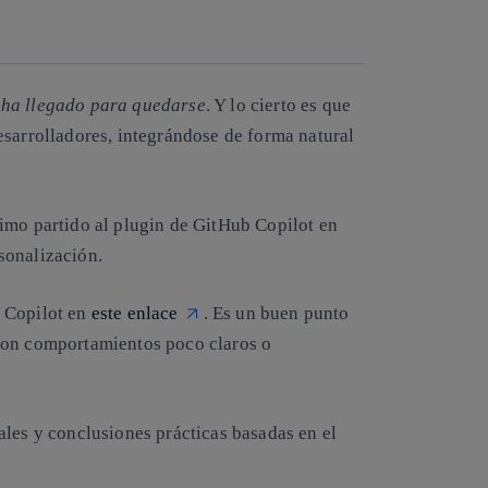
Copiar enlace
Copiar enlace
facebook
twitter
whatsapp
linkedin
 ha llegado para quedarse
. Y lo cierto es que
esarrolladores, integrándose de forma natural
imo partido al plugin de
GitHub Copilot
en
sonalización.
b Copilot en
este enlace
. Es un buen punto
con comportamientos poco claros o
ales y conclusiones prácticas basadas en el