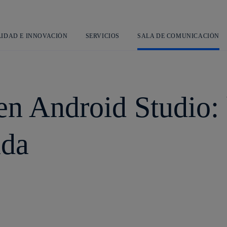
Saltar
al
contenido
principal
LIDAD E INNOVACIÓN
SERVICIOS
SALA DE COMUNICACIÓN
en Android Studio:
ida