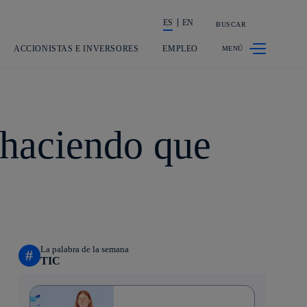
ES
EN
BUSCAR
La acción en accionistas e inversores
ACCIONISTAS E INVERSORES
EMPLEO
 haciendo que
La palabra de la semana
#
TIC