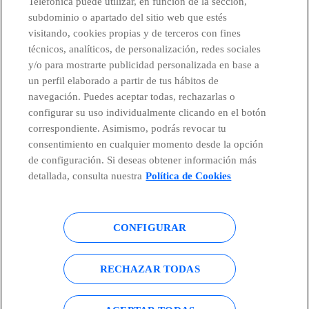
Telefónica puede utilizar, en función de la sección,
subdominio o apartado del sitio web que estés
visitando, cookies propias y de terceros con fines
técnicos, analíticos, de personalización, redes sociales
Países y Unidades emergentes
y/o para mostrarte publicidad personalizada en base a
un perfil elaborado a partir de tus hábitos de
Canal de Denuncias
navegación. Puedes aceptar todas, rechazarlas o
configurar su uso individualmente clicando en el botón
correspondiente. Asimismo, podrás revocar tu
Centro Global Transparencia
consentimiento en cualquier momento desde la opción
de configuración. Si deseas obtener información más
detallada, consulta nuestra
Política de Cookies
© Telefónica S.A.
Configurar cookies
CONFIGURAR
Política de cookies
Aviso legal
Accesibilidad
Política de privacidad
RECHAZAR TODAS
Mapa del sitio