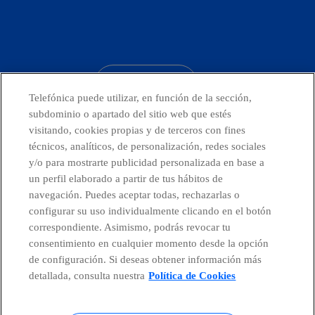
facebook
linkedin
twitter
instagram
youtube
CONTACTO
Telefónica puede utilizar, en función de la sección,
subdominio o apartado del sitio web que estés
visitando, cookies propias y de terceros con fines
técnicos, analíticos, de personalización, redes sociales
Telefónica en redes sociales
y/o para mostrarte publicidad personalizada en base a
un perfil elaborado a partir de tus hábitos de
Canal de Denuncias
navegación. Puedes aceptar todas, rechazarlas o
configurar su uso individualmente clicando en el botón
correspondiente. Asimismo, podrás revocar tu
Centro Global Transparencia
consentimiento en cualquier momento desde la opción
de configuración. Si deseas obtener información más
detallada, consulta nuestra
Política de Cookies
© Telefónica S.A.
Configurar cookies