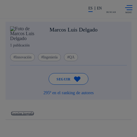
Saltar al
La acción en accionistas e invers
contenido
ES
EN
principal
BUSCAR
Marcos Luis Delgado
1
publicación
Innovación
Ingeniería
QA
SEGUIR
295º en el ranking de autores
Escuchar biografía