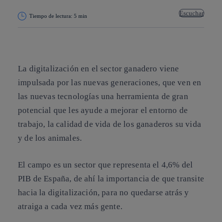
Escuchar
Tiempo de lectura: 5 min
Copiar enlace
Copiar enlace
facebook
twitter
whatsapp
linkedin
La digitalización en el sector ganadero viene
impulsada por las nuevas generaciones, que ven en
las nuevas tecnologías una herramienta de gran
potencial que les ayude a mejorar el entorno de
trabajo, la calidad de vida de los ganaderos su vida
y de los animales.
El campo es un sector que representa el 4,6% del
PIB de España, de ahí la importancia de que transite
hacia la digitalización, para no quedarse atrás y
atraiga a cada vez más gente.