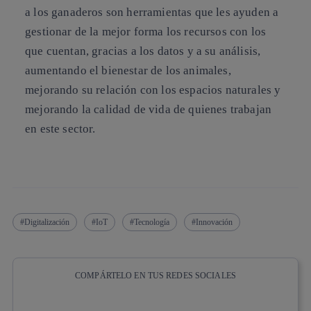
a los ganaderos son herramientas que les ayuden a
gestionar de la mejor forma los recursos con los
que cuentan, gracias a los datos y a su análisis,
aumentando el bienestar de los animales,
mejorando su relación con los espacios naturales y
mejorando la calidad de vida de quienes trabajan
en este sector.
Digitalización
IoT
Tecnología
Innovación
COMPÁRTELO EN TUS REDES SOCIALES
Copiar enlace
Copiar enlace
facebook
twitter
whatsapp
linkedin