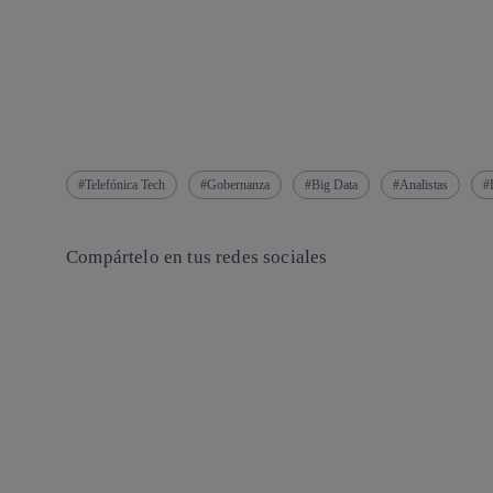
Telefónica Tech
Gobernanza
Big Data
Analistas
Compártelo en tus redes sociales
Copiar enlace
Copiar enlace
facebook
twitter
whatsapp
linkedin