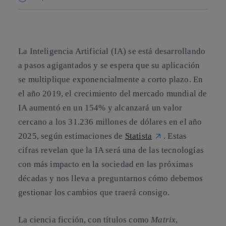
Copiar enlace
Copiar enlace
facebook
twitter
whatsapp
linkedin
La Inteligencia Artificial (IA) se está desarrollando
a pasos agigantados y se espera que su aplicación
se multiplique exponencialmente a corto plazo. En
el año 2019, el crecimiento del mercado mundial de
IA aumentó en un 154%
y alcanzará un valor
cercano a los
31.236 millones de dólares en el año
2025
, según estimaciones de
Statista
. Estas
cifras revelan que la IA será una de las tecnologías
con más impacto en la sociedad en las próximas
décadas y nos lleva a preguntarnos cómo debemos
gestionar los cambios que traerá consigo.
La ciencia ficción, con títulos como
Matrix
,