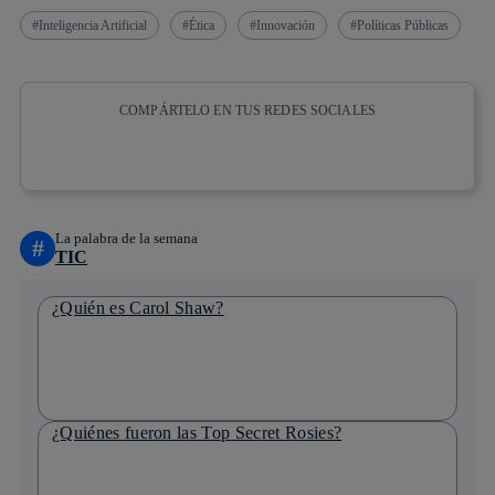
Inteligencia Artificial
Ética
Innovación
Políticas Públicas
COMPÁRTELO EN TUS REDES SOCIALES
Copiar enlace
Copiar enlace
facebook
twitter
whatsapp
linkedin
La palabra de la semana
#
TIC
¿Quién es Carol Shaw?
¿Quiénes fueron las Top Secret Rosies?