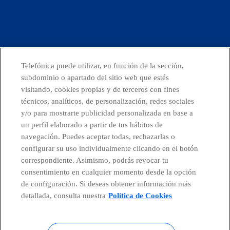
facebook
linkedin
twitter
instagram
youtube
Telefónica puede utilizar, en función de la sección,
CONTACTO
subdominio o apartado del sitio web que estés
visitando, cookies propias y de terceros con fines
técnicos, analíticos, de personalización, redes sociales
y/o para mostrarte publicidad personalizada en base a
Países y Unidades emergentes
un perfil elaborado a partir de tus hábitos de
navegación. Puedes aceptar todas, rechazarlas o
configurar su uso individualmente clicando en el botón
Canal de Denuncias
correspondiente. Asimismo, podrás revocar tu
consentimiento en cualquier momento desde la opción
Centro Global Transparencia
de configuración. Si deseas obtener información más
detallada, consulta nuestra
Política de Cookies
© Telefónica S.A.
Configurar cookies