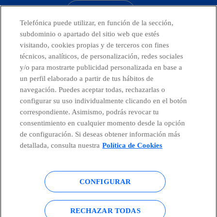
CONTACTO
Telefónica puede utilizar, en función de la sección,
subdominio o apartado del sitio web que estés
visitando, cookies propias y de terceros con fines
técnicos, analíticos, de personalización, redes sociales
Países y Unidades emergentes
y/o para mostrarte publicidad personalizada en base a
un perfil elaborado a partir de tus hábitos de
Canal de Denuncias
navegación. Puedes aceptar todas, rechazarlas o
configurar su uso individualmente clicando en el botón
correspondiente. Asimismo, podrás revocar tu
Centro Global Transparencia
consentimiento en cualquier momento desde la opción
de configuración. Si deseas obtener información más
detallada, consulta nuestra
Política de Cookies
© Telefónica S.A.
Configurar cookies
CONFIGURAR
Política de cookies
Aviso legal
Accesibilidad
Política de privacidad
RECHAZAR TODAS