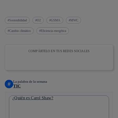
Sostenibilidad
O2
GSMA
MWC
Cambio climático
Eficiencia energética
COMPÁRTELO EN TUS REDES SOCIALES
Copiar enlace
Copiar enlace
facebook
twitter
whatsapp
linkedin
La palabra de la semana
#
TIC
¿Quién es Carol Shaw?