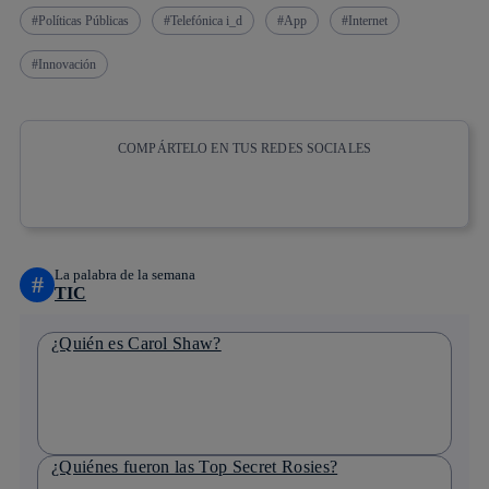
Políticas Públicas
Telefónica i_d
App
Internet
Innovación
COMPÁRTELO EN TUS REDES SOCIALES
Copiar enlace
Copiar enlace
facebook
twitter
whatsapp
linkedin
La palabra de la semana
#
TIC
¿Quién es Carol Shaw?
¿Quiénes fueron las Top Secret Rosies?