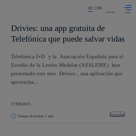
Saltar al
La acción en accionistas e invers
contenido
ES
EN
principal
BUSCAR
Drivies: una app gratuita de
Telefónica que puede salvar vidas
Telefónica I+D y la Asociación Española para el
Estudio de la Lesión Medular (AESLEME) han
presentado este mes Drivies , una aplicación que
aprovecha...
17/08/2015
Escuchar
Tiempo de lectura: 1 min
Copiar enlace
Copiar enlace
facebook
twitter
whatsapp
linkedin